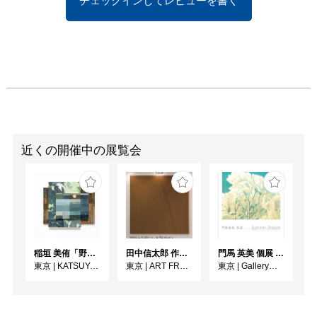
チェックインしてレビューを書く
近くの開催中の展覧会
稲垣 美侑「野辺」
田中信太郎 作品展
門馬 英美 個展 Summer Breeze
東京
|
KATSUYA SUSUKI GALLERY
東京
|
ART FRONT GALLERY
東京
|
Gallery子の星