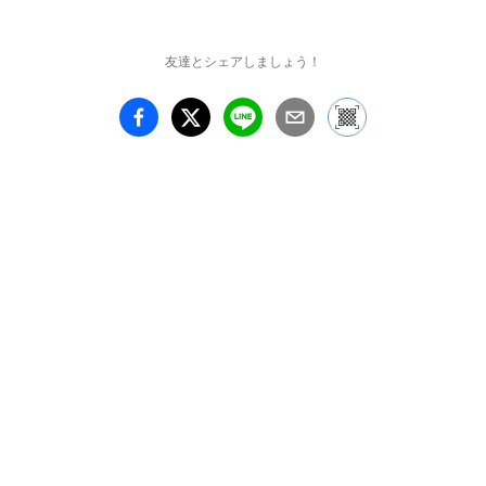
スランドなど、

好きなものをテーマに描
いた絵を展示します。

友達とシェアしましょう！
ゆるーい内容なので、

リラックスしてご覧いた
だければうれしいです。

連休のお出かけ予定にぜ
ひとも入れてみてくださ
い。

会期中は毎日13:00-18:00
在廊いたします。

たくさんのかたとお話し
できたらうれしいです。

皆さまのお越しをお待ち
しております。