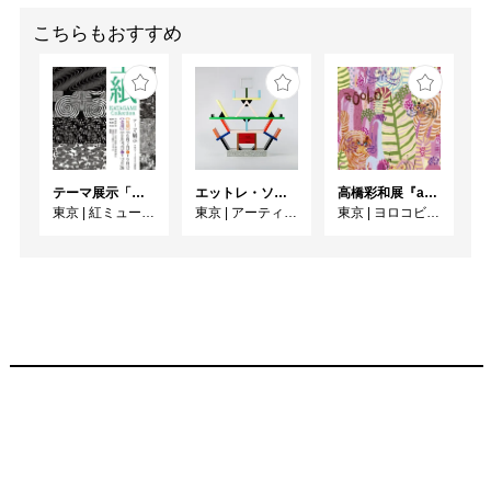
こちらもおすすめ
テーマ展示「型紙 KATAGAMI Collection」
エットレ・ソットサス —魔法がはじまるとき、デザインは生まれる
高橋彩和展『asobo』
東京
|
紅ミュージアム
東京
|
アーティゾン美術館
東京
|
ヨロコビtoギャラリー