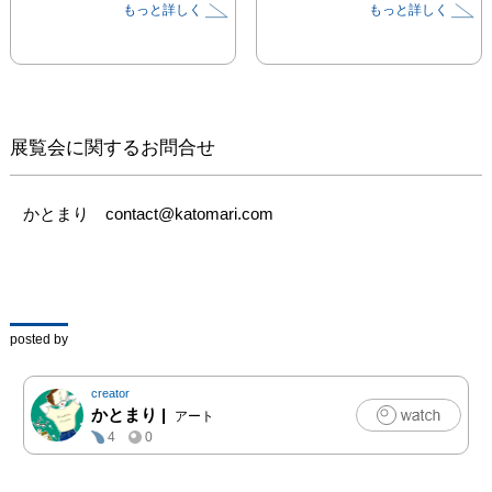
もっと詳しく
もっと詳しく
東急東横線 都立大学駅 
徒歩6分

https:mount.co.jp/gallery 

オープニングパーティ 
初日17:00-19:00

展覧会に関するお問合せ
************

私の好きなもの  なんだ
か気になることを

かとまり　contact@katomari.com
絵と短い文にしました。

窓辺に置いたラジオを聴
くように

ゆったりとお楽しみくだ
さい。

posted by
************

creator
ヘアスタイルやファッシ
かとまり
|
アート
ョン、８０年代の映画、

4
0
私の第二の故郷・香港
や、大自然が美しいアイ