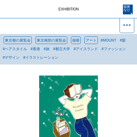
EXHIBITION
東京都の展覧会
東京南部の展覧会
個展
アート
#
MOUNT
#
髪
#
ヘアスタイル
#
香港
#
旅
#
都立大学
#
アイスランド
#
ファッション
#
デザイン
#
イラストレーション