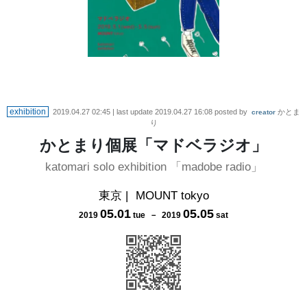
exhibition
2019.04.27 02:45
| last update
2019.04.27 16:08
posted by
かとま
creator
り
かとまり個展「マドベラジオ」
katomari solo exhibition 「madobe radio」
東京
|
MOUNT tokyo
05
.
01
05
.
05
2019
tue
－
2019
sat