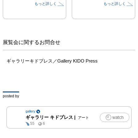
もっと詳しく
もっと詳しく
イメージをゴーストは見
せてくれる。

ゴーストが与えてくれた
イメージを、銅版で削り
出す。

そのイメージとゴースト
展覧会に関するお問合せ
が重なった時、見えてな
かった現象を可視化でき
たような気がした。

ギャラリーキドプレス／Gallery KIDO Press
—束芋 2019

ギャラリー キドプレス
posted by
では、2019年4月27日
(土)から6月2日(日)ま
gallery
で、現代美術家・束芋
ギャラリー キドプレス
|
アート
(たばいも)による新作版
55
6
画展『束芋：Ghost 
Running』展を開催いた