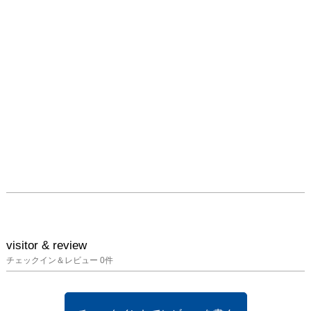
す。それは、幾度となく
実験を繰り返しながら、
版画を制作する過程で起
こる一つの工程でしかな
かった様々な版画的要素
を、束芋の感受性のもと
視覚的に浮き彫りにし、
独自の表現まで高めてい
く作業であったと言える
でしょう。

 特筆すべきは、エッチ
ングの銅版を刷る際に、
あえて山盛りにした多色
のカラーインクをプレス
機のローラーを使って引
き伸ばし、あたかも版か
visitor & review
ら多彩なインクが溢れ出
チェックイン＆レビュー
0
件
ているかのように表して
いることです。1回目に
刷ったときに、刷り取ら