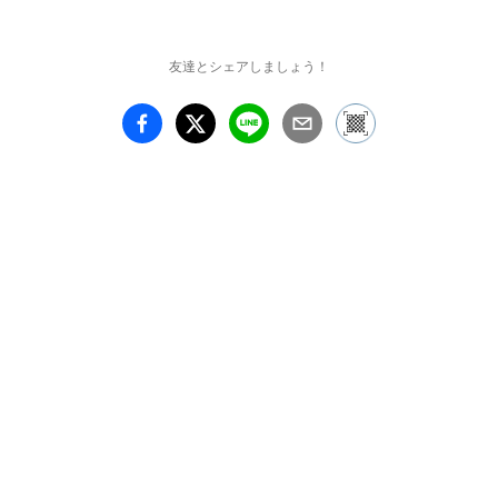
します。本展では、20種
の版から生まれた49通り
のモノタイプ作品の中か
友達とシェアしましょう！
ら、約10点を厳選し展示
いたします。制作は2019
年1月上旬から展覧会が
開催される間際まで精力
的に続けられます。刷り
上がったばかりの湧き上
がるような覇気のこもっ
た作品を是非ご体感くだ
さい。

 今回の新作版画のプロ
ジェクトは、モノタイプ
とエッチングの技法を併
用した版を使った表現で
ありながら、同一の作品
が複数生まれる“マルチ
プル”ではない、全て1点
もののオリジナル作品で
あることが大きな特徴で