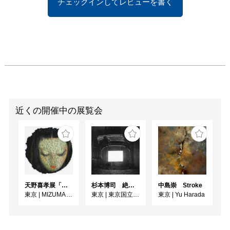
チェックインしてレビューを書く
れず残ったインクで更に
2回目を刷り、最大で3回
目まで刷っていく。この
一連のインクが徐々に削
ぎ落とされていく過程に
よって、色の濃淡・形
状・印象がそれぞれ固有
な版画作品として出現し
ます。ニードルを用いて
手で銅版に描き込みなが
近くの開催中の展覧会
ら自身のイメージに近づ
けていくという繊細な行
為と同時に、ある程度の
偶然性により大胆にイメ
ージを作り上げるという
対照的な作業は、束芋に
天野喜孝展「神話」
杉本博司 絶滅写真
中島崇 Stroke
とって、版画表現だから
東京
|
MIZUMA ART GALLERY
東京
|
東京国立近代美術館
東京
|
Yu Harada
こその挑戦となりまし
た。

 また、プレスしたこと