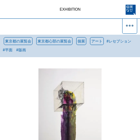
EXHIBITION
東京都の展覧会
東京都心部の展覧会
個展
アート
#
レセプション
#
平面
#
版画