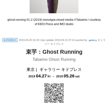
ghost-running 01-2 (2019) monotype,mixed media ©︎Tabaimo / courtesy
of KIDO Press and IMO studio
exhibition
2019.04.20 16:19
| last update
2019.04.21 07:41
posted by
ギャラ
gallery
リー キドプレス
束芋：Ghost Running
Tabaimo Ghost Running
東京
|
ギャラリー キドプレス
04
.
27
05
.
26
2019
fri
－
2019
sat