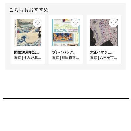
により形取られた銅版の
イメージ部分を際立たせ
こちらもおすすめ
るように、ジェルメディ
ウムを塗り、別に刷った
雁皮紙を重ね、更にニカ
ワを塗るといった作業も
また1点ずつ手作業で加
えられました。インク乾
開館10周年記念 「北斎 広重 ふたりの富士、それぞれの富士」
プレイバック！ミレニアム1991→2001 版画が／版画で越えた境界
大正イマジュリィの世界
燥後、最後に水貼りをす
東京
|
すみだ北斎美術館
東京
|
町田市立国際版画美術館
東京
|
八王子市夢美術館
るなど、繊細な作業が集
積されています。制作を
共にしたマスタープリン
ターは語ります。「この
ようなデリケートな手作
業の結果が、たるみ一つ
なく水貼りされた緊張感
を持った紙に、独特の厚
みを持った艶やかなイメ
ージ部分が形成されてい
る。単純なマチェールと
いう言葉では補いきれな