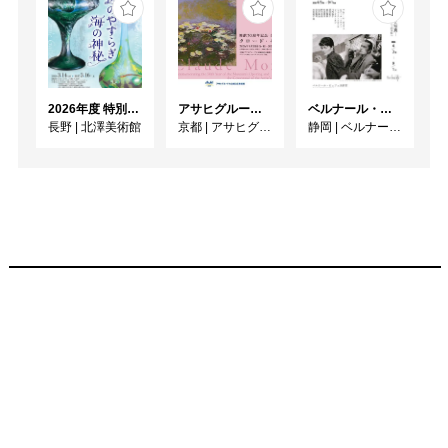
2026年度 特別展「ガレとドーム、アール･ヌーヴォーのガラス 水辺のやすらぎ、海の神秘」
アサヒグループ大山崎山荘美術館 開館30周年記念展「没後100年 クロード・モネ」
ベルナール・ビュフェと写真 ーカメラがとらえたビュフェとその時代、そして21 世紀へ
長野
|
北澤美術館
京都
|
アサヒグループ大山崎山荘美術館
静岡
|
ベルナール・ビュフェ美術館