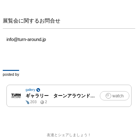
地の風景写真をアーカイ
ブしている『umwelter』
の声掛けにより、仙台に
展覧会に関するお問合せ
て初展示。

 本展は約 70 点ものキャ
ンバス作品等で構成され
info@turn-around.jp
る展覧会となります。

 『TURNAROUND』で
の展示開催前日、前夜祭
として仙台 『CLUB 
SHAFT』 にてオープニ
posted by
ングパーティーを開催。
当展示内容の一部を 
gallery
SHAFT 内でも展示しま
ギャラリー ターンアラウンド
|
アート,写真,その他
す(TURNAROUNDと
203
2
SHAFT では展示内容が
一部異なります)。前夜
祭では音と絵を交えなが
ら交流を深めていただけ
ればと思います。
友達とシェアしましょう！