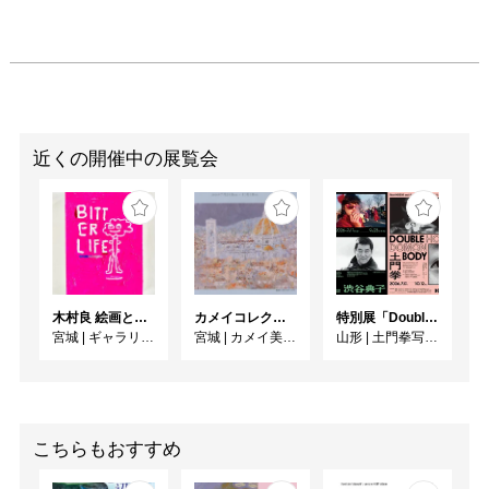
近くの開催中の展覧会
木村良 絵画と作陶展「BITTER LIFE」
カメイコレクション展 Ⅱ期
特別展「Double Body ー 細江英公と土門拳」 ／ 同時開催 KDMoP Photo Selection 渋谷典子「竹の子族 / 映画の人びと」
宮城
|
ギャラリー ターンアラウンド
宮城
|
カメイ美術館
山形
|
土門拳写真美術館
こちらもおすすめ