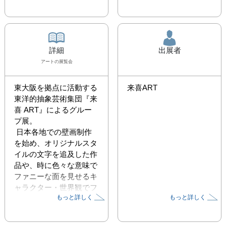
詳細
出展者
アート
の展覧会
東大阪を拠点に活動する
来喜ART
東洋的抽象芸術集団『来
喜 ART』によるグルー
プ展。

 日本各地での壁画制作
を始め、オリジナルスタ
イルの文字を追及した作
品や、時に色々な意味で
ファニーな面を見せるキ
ャラクター・世界観でフ
もっと詳しく
もっと詳しく
ァンのみならず一目見た
者の脳裏にもお邪魔して
きた彼ら。今回は日本各