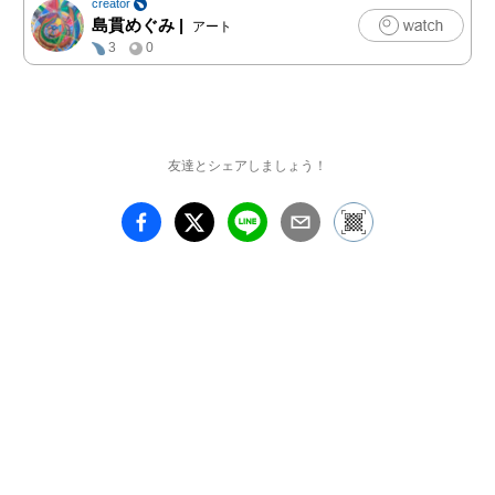
creator
島貫めぐみ
|
アート
3
0
友達とシェアしましょう！