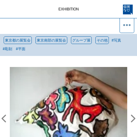
EXHIBITION
東京都の展覧会
東京南部の展覧会
グループ展
その他
#
写真
#
彫刻
#
平面