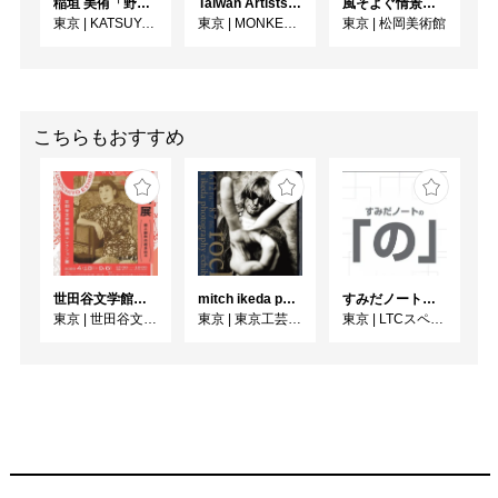
稲垣 美侑「野辺」
Taiwan Artists Cat Exhibition「猫幸福展」
風そよぐ情景 ヴィクトリア朝絵画・フランス印象派
東京
|
KATSUYA SUSUKI GALLERY
東京
|
MONKEY GALLERY
東京
|
松岡美術館
こちらもおすすめ
世田谷文学館コレクション展 没後30年 宇野千代展
mitch ikeda photography exhibition「rocks」
すみだノート展2026 ~すみだノートの「の」～
東京
|
世田谷文学館
東京
|
東京工芸大学 写大ギャラリー
東京
|
LTCスペース