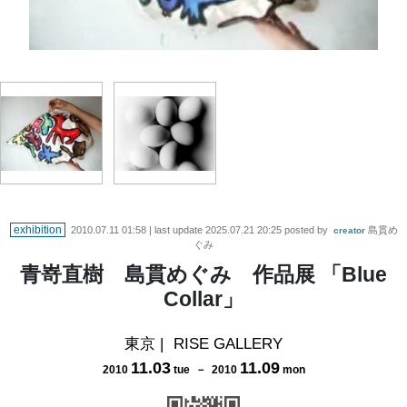
exhibition
2010.07.11 01:58
| last update
2025.07.21 20:25
posted by
島貫め
creator
ぐみ
青嵜直樹 島貫めぐみ 作品展 「Blue
Collar」
東京
|
RISE GALLERY
11
.
03
11
.
09
2010
tue
－
2010
mon