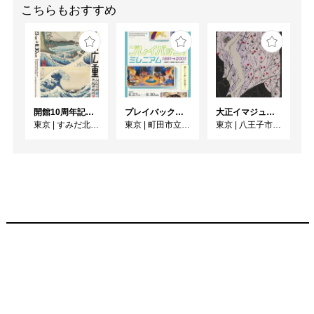
こちらもおすすめ
開館10周年記念 「北斎 広重 ふたりの富士、それぞれの富士」
プレイバック！ミレニアム1991→2001 版画が／版画で越えた境界
大正イマジュリィの世界
東京
|
すみだ北斎美術館
東京
|
町田市立国際版画美術館
東京
|
八王子市夢美術館