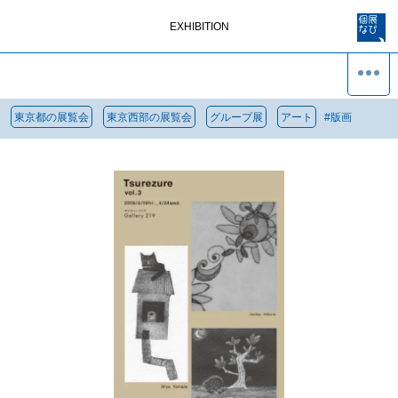
EXHIBITION
東京都の展覧会
東京西部の展覧会
グループ展
アート
#
版画