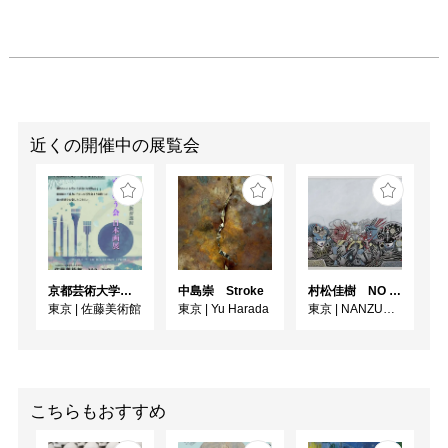
近くの開催中の展覧会
京都芸術大学通信教育課程 ゆうゆう会日本画展
中島崇 Stroke
村松佳樹 NO SEQUENCE
東京
|
佐藤美術館
東京
|
Yu Harada
東京
|
NANZUKA UNDERGROUND
こちらもおすすめ