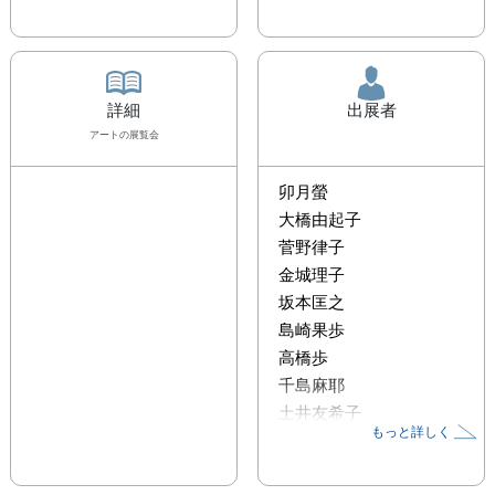
詳細
出展者
アート
の展覧会
卯月螢
大橋由起子
菅野律子
金城理子
坂本匡之
島崎果歩
高橋歩
千島麻耶
土井友希子
もっと詳しく
努乃