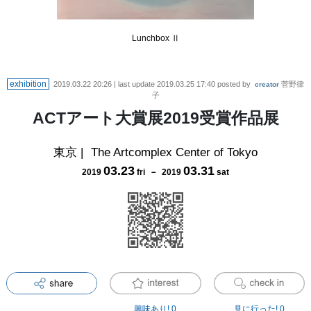
Lunchbox Ⅱ
exhibition
2019.03.22 20:26
| last update
2019.03.25 17:40
posted by
菅野律
creator
子
ACTアート大賞展2019受賞作品展
東京
|
The Artcomplex Center of Tokyo
03
.
23
03
.
31
2019
fri
－
2019
sat
興味あり!
0
見に行った!
0