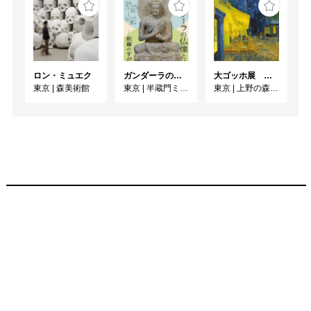
ロン・ミュエク
ガンダーラの仏像と仏伝ー釈尊のすがたー
大ゴッホ展 夜のカフェテラス
東京
|
森美術館
東京
|
半蔵門ミュージアム
東京
|
上野の森美術館