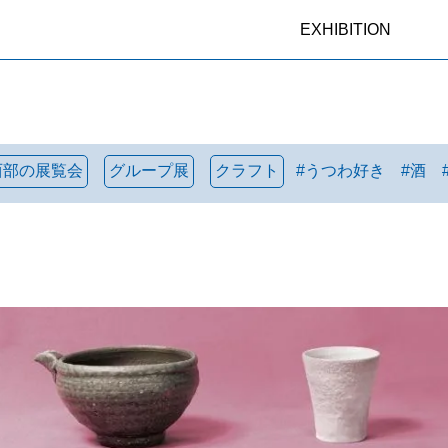
EXHIBITION
西部の展覧会
グループ展
クラフト
#
うつわ好き
#
酒