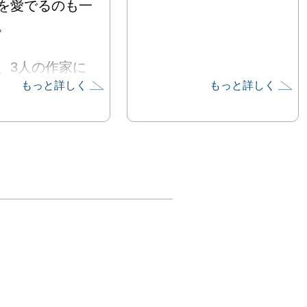
を愛でるのも一


、3人の作家に
もっと詳しく
もっと詳しく
お茶やお菓子、
つわを取り揃え


の店内にて、珠
つわの数々をご
さい。

019年3月30日
月7日(日)

4月2日(火）
