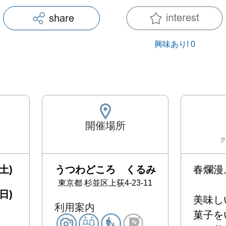
興味あり!
0
開催場所
ク
土)
うつわどころ くるみ
春爛漫。
東京都
杉並区上荻4-23-11
日)
美味し
利用案内
菓子を