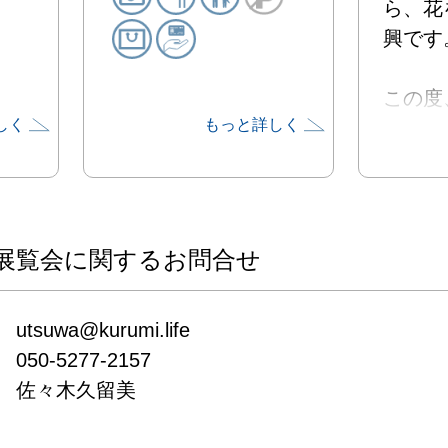
ら、花
興です。
この度
しく
もっと詳しく
よる、
酒のう
ました。
春爛漫
玉のう
展覧会に関するお問合せ
高覧くだ
utsuwa@kurumi.life

春の宴

050-5277-2157

会期：2
佐々木久留美
(土)～4
定休日：