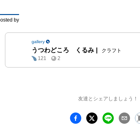
営業時間
19:00
osted by
17:00まで
参加作家
gallery
うつわどころ くるみ
|
酒井敦
クラフト
121
2
作陶

岡井翼
て作陶

竹下鹿丸
作陶　

友達とシェアしましょう！
作家在
日、31日