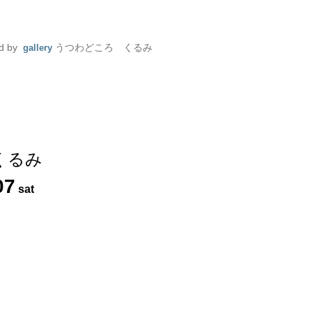
d by
うつわどころ くるみ
gallery
くるみ
07
sat