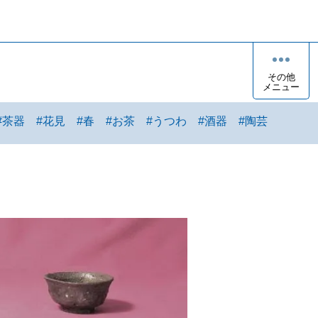
その他
メニュー
#
茶器
#
花見
#
春
#
お茶
#
うつわ
#
酒器
#
陶芸