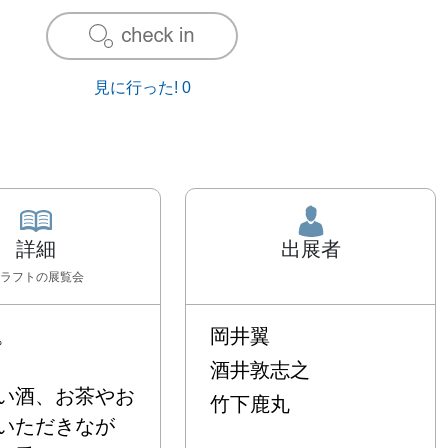
見に行った!
0
詳細
出展者
ラフト
の展覧会


岡井翼
酒井敦志之
い酒、お茶やお
竹下鹿丸
いただきなが