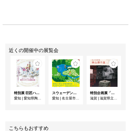
記念　近代の美濃陶芸
１　明治期の革新」　会
期2018年4月14日（土）
～8月19日（日）

※平成30年度には全国
で、明治以降の歩みを次
世代に遺し、明治期の精
近くの開催中の展覧会
神に学ぶ、「明治150年
記念」事業が展開されて
います。岐阜県では「ふ
るさと岐阜 近代文化・
芸術の誕生と中山道」と
いうテーマで、岐阜県ゆ
特別展 巨匠ハインツ・ヴェルナーの描いた物語（メルヘン） ー現代マイセンの磁器芸術ー
スウェーデン・テキスタイル 暮らしと自然に息づく北欧デザイン
特別企画展「炎との対話から 私の自然釉－神山清子展」
かりの偉人たちが日本の
愛知
|
愛知県陶磁美術館
愛知
|
名古屋市美術館
滋賀
|
滋賀県立陶芸の森
近代化に貢献した足跡を
辿り、顕彰してきまし
た。本展覧会は、その一
部をなすものです。
こちらもおすすめ