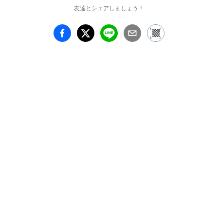
宝、そして県指定重要無
友達とシェアしましょう！
形文化財保持者の作家た
ちによる作品が勢ぞろい
します。

＊人間国宝（重要無形文
化財保持者）：

　荒川あらかわ豊蔵とよ
ぞう、加藤かとう土師萌
はじめ、塚本つかもと快
示かいじ、加藤かとう卓
男たくお、鈴木すずき藏
おさむ、加藤かとう孝造
こうぞう

＊県指定（岐阜県重要無
形文化財保持者）：

　林はやし景かげ正ま
さ、五代 加藤かとう幸
こう兵衛べえ、若尾わか
お利とし貞さだ、安藤あ
んどう日出ひで武たけ、