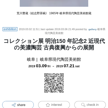
荒川豊蔵《絵志野茶碗》 1965年 岐阜県現代陶芸美術館蔵
exhibition
2019.03.02 11:51
| last update
2019.03.06 21:49
posted by
岐阜県
gallery
現代陶芸美術館
コレクション展 明治150 年記念2 近現代
の美濃陶芸 古典復興からの展開
岐阜
|
岐阜県現代陶芸美術館
03
.
09
07
.
21
2019
fri
－
2019
sat