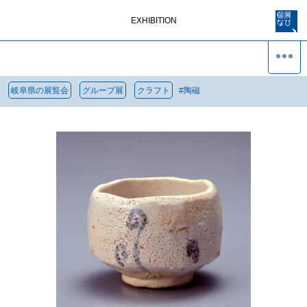
EXHIBITION
岐阜県の展覧会
グループ展
クラフト
#
陶磁