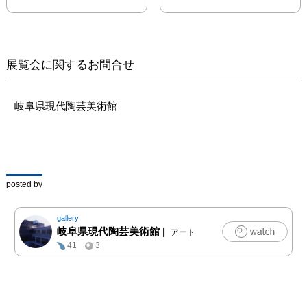
ちが、美濃の桃山陶を復
興し、それを拠り所とし
ながら優れた作品を生み
出しました。また五代加
展覧会に関するお問合せ
藤幸兵衛と加藤土師萌
は、日本と中国などの古
陶磁に学びながら、幅広
岐阜県現代陶芸美術館
い創作活動を示しまし
た。大正生まれ、昭和前
半生まれの世代において
も、多くの作家が伝統を
踏まえながら、それぞれ
posted by
に探求を進めてきまし
た。歴史に学び、常に深
gallery
化を続けてきた美濃陶芸
岐阜県現代陶芸美術館
|
アート
のこのような潮流の豊か
41
3
な成果をご覧ください。

[みどころ]

◎岐阜県が誇る人間国