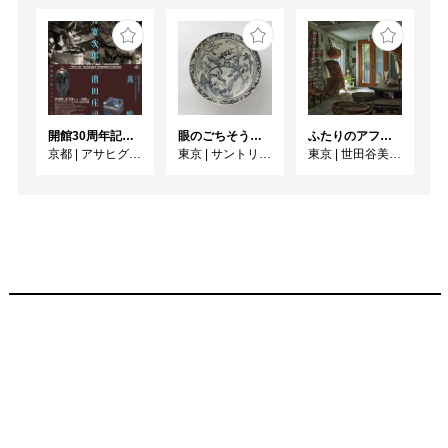
開館30周年記念 山本爲三郎・河井寬次郎没後60年記念 「共鳴 河井寬次郎 × 濱田庄司 ー山本爲三郎コレクションより」
眼のごちそう 食器
ふたりのアフリカ、手仕事の宇宙 人類学者・川田順造と陶芸作家・小川待子のコレクション
京都
|
アサヒグループ大山崎山荘美術館
東京
|
サントリー美術館
東京
|
世田谷美術館