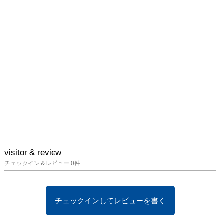
玉置たまおき保夫やす
お、林はやし正太郎しょ
うたろう、他

◎美濃桃山陶の復興か
ら、作家らの個性的な表
現が盛んになるまで、現
代へ至る豊かな展開を体
系的にご覧いただけま
す。

◎当館コレクションの目
玉作品や、代表的な作品
も多数展示！コレクショ
ンの精華をお楽しみくだ
visitor & review
さい。

チェックイン＆レビュー
0
件
　※富本とみもと憲吉け
んきち≪色絵金銀彩四弁
花模様飾壺≫、荒川 豊
チェックインしてレビューを書く
蔵≪志野水指≫、など

　※第1回展「明治150年