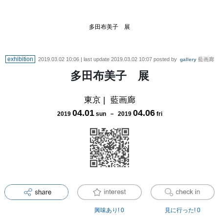
多田布美子 展
exhibition
2019.03.02 10:06
| last update
2019.03.02 10:07
posted by
藍画廊
gallery
多田布美子 展
東京
|
藍画廊
04
.
01
04
.
06
2019
sun
－
2019
fri
興味あり!
0
見に行った!
0