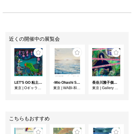
近くの開催中の展覧会
LET’S GO 粘土（クレイ）ジ−
-Mio Ohashi Solo Exhibition - 大橋 澪 作品展 -
長谷川雅子個展「終わりなき森の美術館」
東京
|
Oギャラリー
東京
|
WABI-和・美-
東京
|
Gallery MUMON
こちらもおすすめ