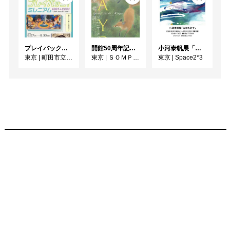
プレイバック！ミレニアム1991→2001 版画が／版画で越えた境界
開館50周年記念 山口華楊展
小河泰帆展「みなもにて」
東京
|
町田市立国際版画美術館
東京
|
ＳＯＭＰＯ美術館
東京
|
Space2*3