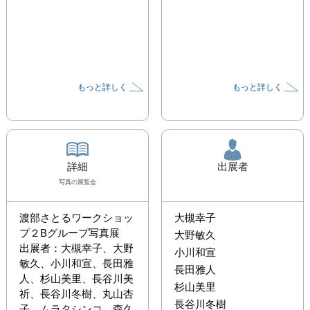
もっと詳しく
もっと詳しく
詳細
出展者
写真
の展覧会
渡部さとるワークショッ
大槻幸子
プ２Bグループ写真展

大野敏久
出展者：大槻幸子、大野
小川和宣
敏久、小川和宣、長田雅
長田雅人
人、杉山美里、長谷川美
杉山美里
祈、長谷川冬樹、丸山杏
長谷川冬樹
子、ムラタシンコ、森久