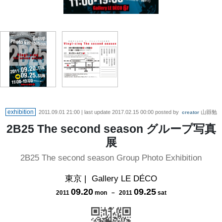
exhibition
2011.09.01 21:00
| last update
2017.02.15 00:00
posted by
山縣勉
creator
2B25 The second season グループ写真
展
2B25 The second season Group Photo Exhibition
東京
|
Gallery LE DÉCO
09
.
20
09
.
25
2011
mon
－
2011
sat