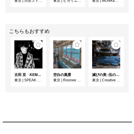
東京
|
渋谷ストリームホール
東京
|
ヒカリエホール
東京
|
MONKEY GALLERY
こちらもおすすめ
古田 亘 KEMONOHARA －玉城裕規－
空白の風景
滅びの美 -伍の廃-
東京
|
SPEAK FOR WALL
東京
|
Roonee 247 fine arts
東京
|
Creative / Art Gallery CORSO