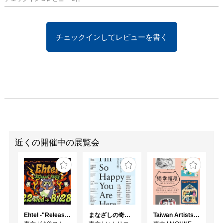
チェックインしてレビューを書く
近くの開催中の展覧会
Ehtel -"Release" Party
まなざしの奇跡 日本女性写真家の冒険
Taiwan Artists Cat Exhibition「猫幸福展」