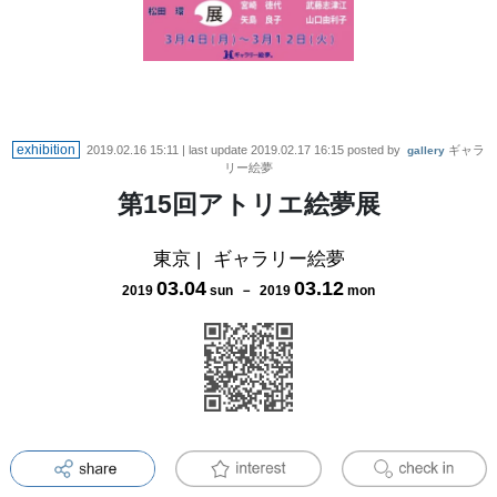
exhibition
2019.02.16 15:11
| last update
2019.02.17 16:15
posted by
ギャラ
gallery
リー絵夢
第15回アトリエ絵夢展
東京
|
ギャラリー絵夢
03
.
04
03
.
12
2019
sun
－
2019
mon