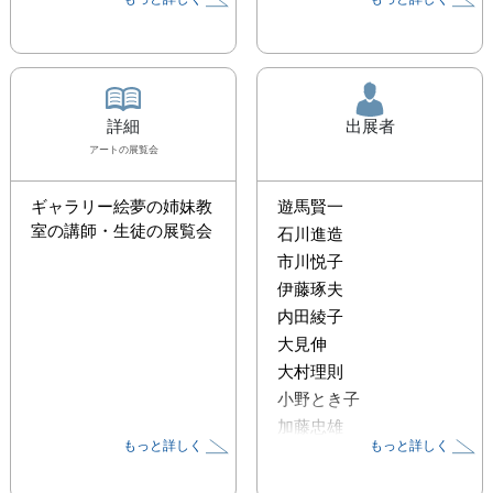
詳細
出展者
アート
の展覧会
ギャラリー絵夢の姉妹教
遊馬賢一
室の講師・生徒の展覧会
石川進造
市川悦子
伊藤琢夫
内田綾子
大見伸
大村理則
小野とき子
加藤忠雄
もっと詳しく
もっと詳しく
菊地しほ