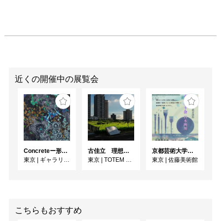
近くの開催中の展覧会
Concreteー形への思いー
古佳⽴ 理想と荒野のあいだ
京都芸術大学通信教育課程 ゆうゆう会日本画展
東京
|
ギャラリー絵夢
東京
|
TOTEM POLE PHOTO GALLERY
東京
|
佐藤美術館
こちらもおすすめ