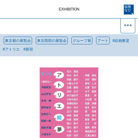
EXHIBITION
東京都の展覧会
東京西部の展覧会
グループ展
アート
#
絵画教室
#
アトリエ
#
新宿