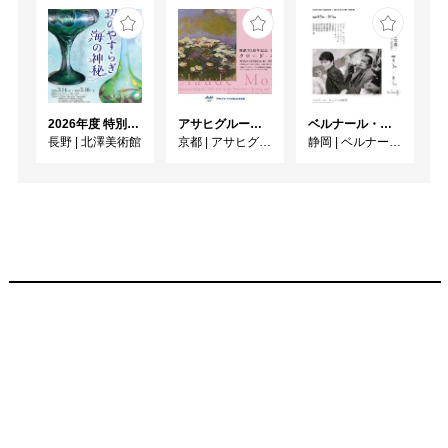
2026年度 特別展「ガレとドーム、アール･ヌーヴォーのガラス 水辺のやすらぎ、海の神秘」
アサヒグループ大山崎山荘美術館 開館30周年記念展「没後100年 クロード・モネ」
ベルナール・ビュフェと写真 ーカメラがとらえたビュフェとその時代、そして21 世紀へ
長野
|
北澤美術館
京都
|
アサヒグループ大山崎山荘美術館
静岡
|
ベルナール・ビュフェ美術館