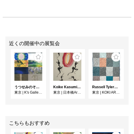
近くの開催中の展覧会
うつせみのそら展
Koike Kasumi Web個展 ラ・ダンス
Russell Tyler From the Shore（海辺から）
東京
|
K's Gallery room A
東京
|
日本橋Art.jp
東京
|
KOKI ARTS
こちらもおすすめ