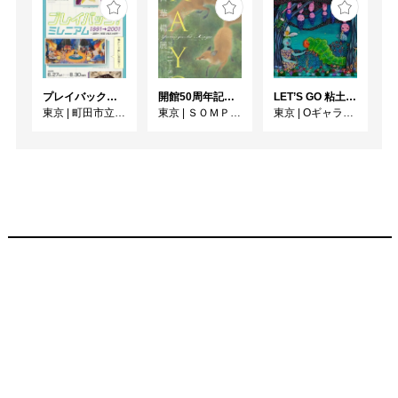
プレイバック！ミレニアム1991→2001 版画が／版画で越えた境界
開館50周年記念 山口華楊展
LET’S GO 粘土（クレイ）ジ−
東京
|
町田市立国際版画美術館
東京
|
ＳＯＭＰＯ美術館
東京
|
Oギャラリー