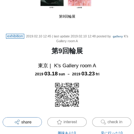
第9回輪展
exhibition
2019.02.10 12:45
| last update
2019.02.10 12:48
posted by
K's
gallery
Gallery room A
第9回輪展
東京
|
K's Gallery room A
03
.
18
03
.
23
2019
sun
－
2019
fri
興味あり!
0
見に行った!
0