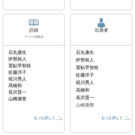
詳細
出展者
アート
の展覧会
石丸康生

石丸康生
伊勢裕人

伊勢裕人
置鮎早智枝

置鮎早智枝
佐藤洋子

佐藤洋子
硯川秀人

硯川秀人
髙橋和

高橋和
長沢晋一

長沢晋一
山﨑康誉
山崎康譽
もっと詳しく
もっと詳しく