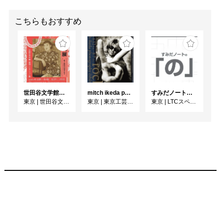
こちらもおすすめ
世田谷文学館コレクション展 没後30年 宇野千代展
mitch ikeda photography exhibition「rocks」
すみだノート展2026 ~すみだノートの「の」～
東京
|
世田谷文学館
東京
|
東京工芸大学 写大ギャラリー
東京
|
LTCスペース