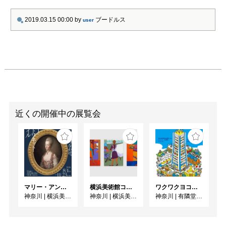
より、詩とデジタル技術
を融合させた「詩句ハッ
2019.03.15 00:00
by
ブードルス
user
ク」シリーズを発表。ま
た、清川あさみとの共著
『千年後の百人一首』
（リトルモア、2017年）
では、百人一首を詩のか
たちで現代語訳する試み
を行った。最新の詩集に
『天国と、とてつもない
近くの開催中の展覧会
暇』（小学館、2018年）
がある。
マリー・アントワネット・スタイル
横浜美術館コレクション展 海をこえてゆく彼女
ワクワクヨコハマ
神奈川
|
横浜美術館
神奈川
|
横浜美術館
神奈川
|
有隣堂GALLERY