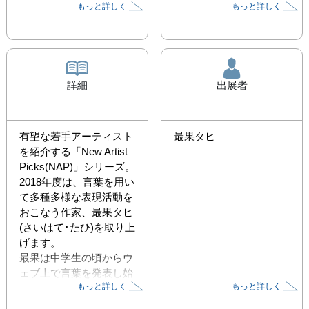
もっと詳しく
もっと詳しく
詳細
出展者
有望な若手アーティスト
最果タヒ
を紹介する「New Artist 
Picks(NAP)」シリーズ。 
2018年度は、言葉を用い
て多種多様な表現活動を
おこなう作家、最果タヒ
(さいはて･たひ)を取り上
げます。

最果は中学生の頃からウ
ェブ上で言葉を発表し始
もっと詳しく
もっと詳しく
め、その後2007年に第一
詩集を刊行。詩壇から高