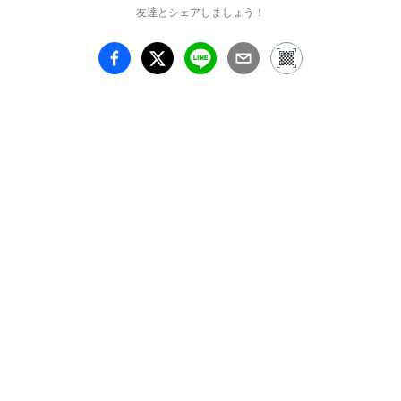
します。鋭い感性で私た
友達とシェアしましょう！
ちの日常を揺さぶる最果
の言葉の展示に、ぜひご
期待ください。

会場は、アートギャラリ
ー１、Café小倉山、美術
情報センターです。

氷になる直前の、氷点下
の水は、

蝶になる直前の、さなぎ
の中は、

詩になる直前の、横浜美
術館は。

　　　－最果タヒ詩の展
示ｰ

最果タヒ　Tahi Saihate
