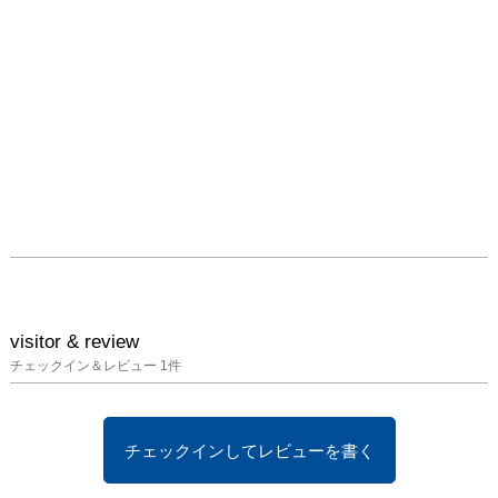
1986年生まれ。2006
年、現代詩手帖賞受賞。
2007年、第一詩集『グッ
ドモーニング』（思潮
社）刊行、同作で中原中
也賞受賞。2014年、詩集
『死んでしまう系のぼく
らに』（リトルモア）刊
行、同作で現代詩花椿賞
受賞。2016年、詩集『夜
空はいつでも最高密度の
青色だ』（リトルモア）
刊行、同作は2017年に映
画化（監督：石井裕
visitor & review
也）。『愛の縫い目はこ
チェックイン＆レビュー
1
件
こ』（リトルモア、2017
年）により詩集三部作が
完結。 2014 年～16年に
チェックインしてレビューを書く
は『WebDesigning』誌
とのコラボレーションに