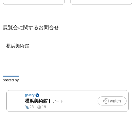
い評価を得る一方、イン
ターネットやSNSを通し
た活動により、それまで
詩に親しむことのなかっ
展覧会に関するお問合せ
た層をもファンに取り込
み、大きな注目を集めて
います。また、近年では
横浜美術館
美術展への参加や空間を
使った言葉の発表を積極
的に試みており、その活
動はひとつの表現形態に
留まらない多彩な展開を
posted by
見せています。

最果にとって美術館での
gallery
初の個展となる本展で
横浜美術館
|
アート
は、作品と作品を受け取
28
19
る側が相互作用的に響き
あうことを重視する最果
の創作を、新作のインス
タレーションとして発表