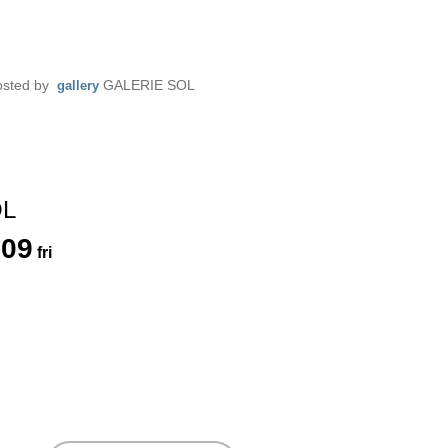
sted by
GALERIE SOL
gallery
OL
.
09
fri