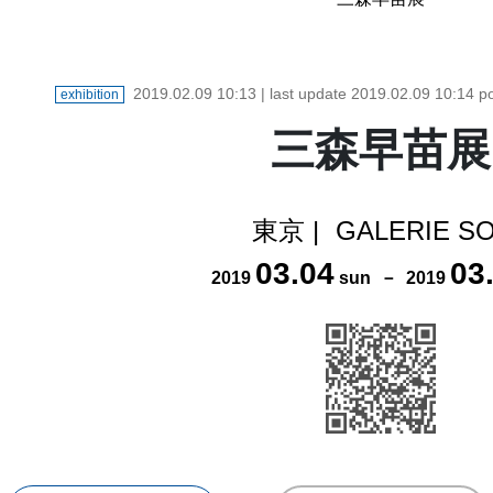
2019.02.09 10:13
| last update
2019.02.09 10:14
po
exhibition
三森早苗展
東京
|
GALERIE S
03
.
04
03
2019
sun
－
2019