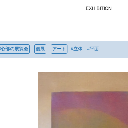
EXHIBITION
都心部の展覧会
個展
アート
#
立体
#
平面