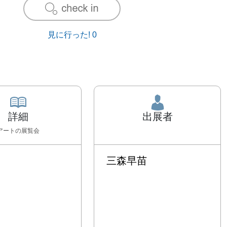
見に行った!
0
詳細
出展者
アート
の展覧会
三森早苗