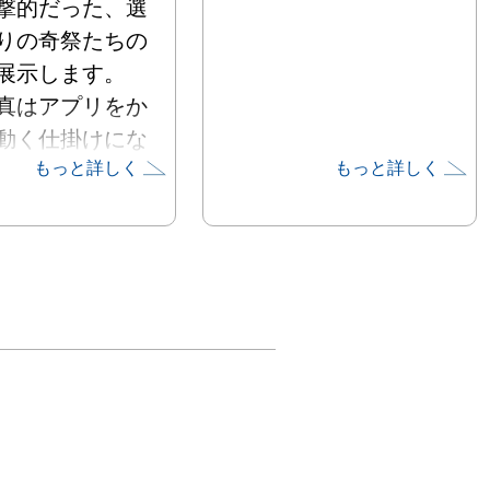
撃的だった、選
りの奇祭たちの
展示します。

真はアプリをか
動く仕掛けにな
もっと詳しく
もっと詳しく
他、

バルや部族のマ
展示、そして
度お祭りが体感で
Rブースもご用
おりますのでぜ
を疑似体験しに
来てください。