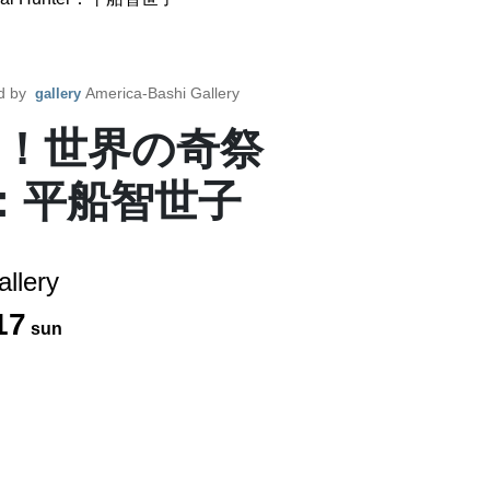
d by
America-Bashi Gallery
gallery
る！世界の奇祭
ter：平船智世子
llery
17
sun