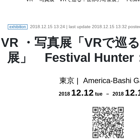
2018.12.15 13:24
| last update
2018.12.15 13:32
poste
exhibition
VR ・写真展「VRで巡
展」 Festival Hun
東京
|
America-Bashi Ga
12
.
12
12
.
2018
tue
－
2018