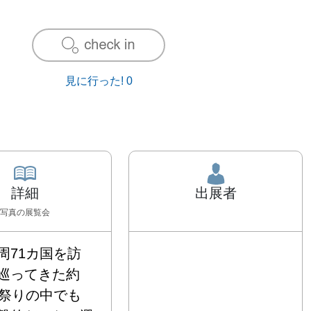
見に行った!
0
詳細
出展者
写真
の展覧会
周71カ国を訪
巡ってきた約
お祭りの中でも