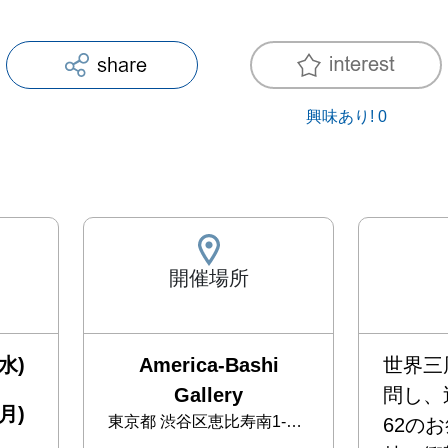
興味あり!
0
開催場所
水)
America-Bashi
世界三
Gallery
問し、
月)
東京都
渋谷区恵比寿南1-22-3
62の