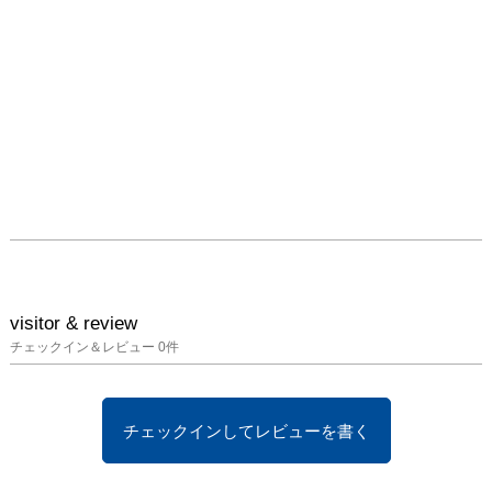
ホール（東京）／【収
蔵】樂翠亭美術館（富
山）、公益財団法人石川
県デザインセンター、富
山市ガラス美術館、富山
ガラス造形研究所、パン
ダル美術館（韓国）、石
川県能登島ガラス美術
館、東京国立近代美術館
工芸館【作品設置】東京
ミッドタウン ガレリ
ア、ザ・キャピトルホテ
ル東急、富山第一銀行本
店、 富山エクセルホテ
visitor & review
ル東急
チェックイン＆レビュー
0
件
チェックインしてレビューを書く