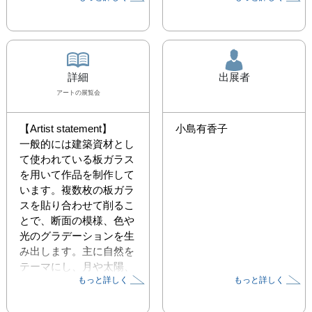
詳細
出展者
アート
の展覧会
【Artist statement】

小島有香子
一般的には建築資材とし
て使われている板ガラス
を用いて作品を制作して
います。複数枚の板ガラ
スを貼り合わせて削るこ
とで、断面の模様、色や
光のグラデーションを生
み出します。主に自然を
テーマにし、月や太陽、
もっと詳しく
もっと詳しく
樹々をモチーフに、ガラ
スと光で表現していま