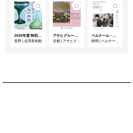
2026年度 特別展「ガレとドーム、アール･ヌーヴォーのガラス 水辺のやすらぎ、海の神秘」
アサヒグループ大山崎山荘美術館 開館30周年記念展「没後100年 クロード・モネ」
ベルナール・ビュフェと写真 ーカメラがとらえたビュフェとその時代、そして21 世紀へ
長野
|
北澤美術館
京都
|
アサヒグループ大山崎山荘美術館
静岡
|
ベルナール・ビュフェ美術館