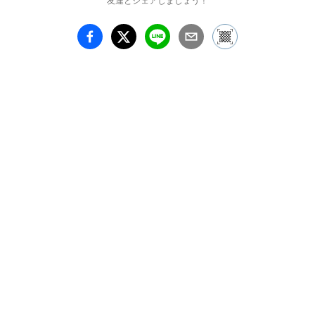
友達とシェアしましょう！
す。ガラスという素材が
もつ美しさを結晶させた
新作を展覧いたします。

小島　有香子 略歴

1979年生まれ。千葉県出
身。【学歴】2001多摩美
術大学 立体デザイン専
攻 クラフトデザイン専
修 ガラスコース卒業  
2004富山ガラス造形研究
所 造形科 卒業 2006富山
ガラス造形研究所 研究
科 修了／2018 『富山ガ
ラス大賞展・2018』銀
賞　2018『かたち 五華
繚乱　ー素材と世代を超
えてー』銀座和光 和光