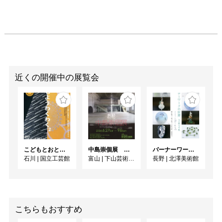
近くの開催中の展覧会
こどもとおとなの自由研究 もようわくわく²
中島崇個展 水跡 -traces of energy-
バーナーワークの世界 2026
石川
|
国立工芸館
富山
|
下山芸術の森発電所美術館
長野
|
北澤美術館
こちらもおすすめ