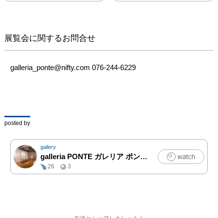
す。ガレリアポンテでの
２回目の個展となる今回
は、前回に引き続きオブ
ジェや小作品・アクセサ
展覧会に関するお問合せ
リー、そして新たに壁面
作品も展示いたします。

galleria_ponte@nifty.com 076-244-6229
【Gallery statement】

工業的な素材である板ガ
ラスが作家小島有香子の
手を経ることで、生き生
きとした太陽や月、木洩
posted by
れ日や煌く波を表し、自
然界に宿る光の息吹を現
gallery
出させることに驚嘆しま
galleria PONTE ガレリア ポンテ
|
アート
す。神秘的な佇まいとガ
26
3
ラス本来のシャープさを
洗練された作品とする表
現力、また研ぎ澄まされ
緻密な技術力の素晴らし
さに益々磨きがかかりま