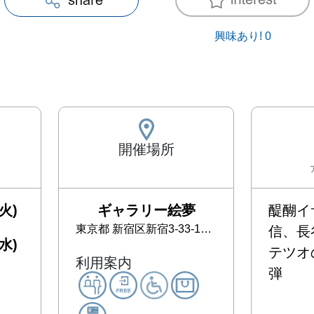
興味あり!
0
開催場所
火)
ギャラリー絵夢
醍醐イ
東京都
新宿区新宿3-33-10 モリエールビル3F
信、長
水)
テツオ
利用案内
弾