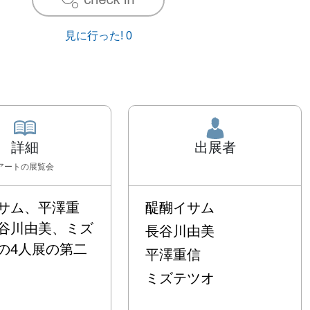
見に行った!
0
詳細
出展者
アート
の展覧会
サム、平澤重
醍醐イサム
谷川由美、ミズ
長谷川由美
の4人展の第二
平澤重信
ミズテツオ