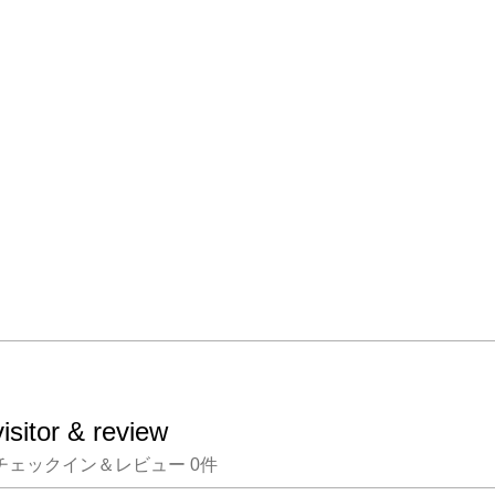
visitor & review
チェックイン＆レビュー
0
件