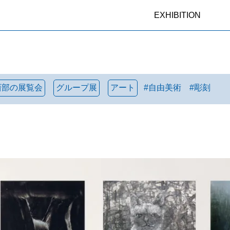
EXHIBITION
西部の展覧会
グループ展
アート
#
自由美術
#
彫刻