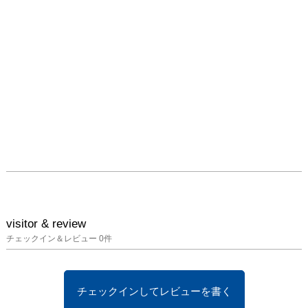
てそこに表現していま
す。 なぜ私が記憶を動
的な存在として捉えてい
るかというと、記憶は、
時間の流れと共に、 現
実と先入観の断片が合流
して重なり合いながら作
り上げられる人工的な世
界であり、整合化され、
ひとりひとり固有の記憶
となると考えているから
です。 つまり、人間の
記憶が水気を切るざるの
ように穴だらけであり、 
脳裏で変化し続けている
visitor & review
と考えていることに起因
チェックイン＆レビュー
0
件
します。

私は絵画の中の “時間の
静止” をキャンバス上に
チェックインしてレビューを書く
描き出し、可視化させた