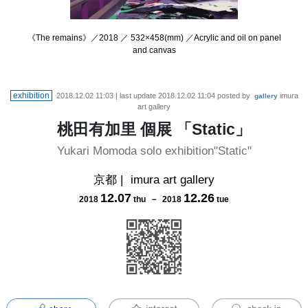
《The remains》／2018 ／ 532×458(mm) ／Acrylic and oil on panel
and canvas
exhibition
2018.12.02 11:03
| last update
2018.12.02 11:04
posted by
imura
gallery
art gallery
桃田有加里 個展 「Static」
Yukari Momoda solo exhibition"Static"
京都
|
imura art gallery
12
.
07
12
.
26
2018
thu
－
2018
tue