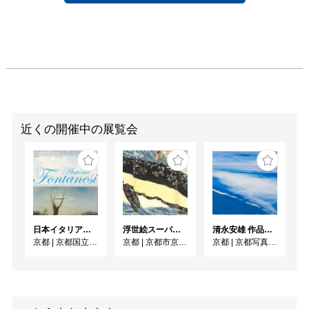
いと思います。 それに
より、人間という一つの
ゆっくりと進化し成長す
る生命が、現代のスピー
ドや効率 を優先する社
会にいる中で、知らず知
らずのうちに落としてし
まった時間や密度を、私
は 絵を通じて拾ってい
近くの開催中の展覧会
きたいと思うからです。

桃田有加里　　　
日本イタリア国交樹立160周年記念／フォンタネージ来日150周年記念 フォンタネージーイタリアの光・心の風景
浮世絵スーパークリエイター 歌川国芳展
清永安雄 作品展「Sea」
京都
|
京都国立近代美術館
京都
|
京都市京セラ美術館
京都
|
京都写真美術館 ギャラリー・ジャパネスク