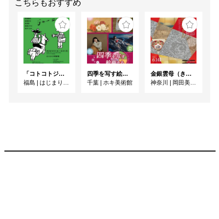
こちらもおすすめ
「コトコトジャーニー」
四季を写す絵画たち
金銀雲母（きら）きら ーかがやきの日本美術ー
福島
|
はじまりの美術館
千葉
|
ホキ美術館
神奈川
|
岡田美術館