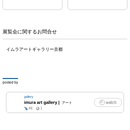
) を受賞しています。
2008年頃には人物表現を
中心にしていた桃田です
が、2013 年頃より抽象
的な風景での表現に変化
展覧会に関するお問合せ
しています。「最終的に
は何らかの形で人物像と
風景を融合して作品にし
イムラアートギャラリー京都
たい」と語る桃田－本展
の作品《The remains》
では、その探求を垣間見
ることが出来ます。ぜひ
ご高覧ください。

posted by
----

gallery
かねてより、 私は絵画
imura art gallery
|
アート
の中に存在する “時間の
48
1
静止” に興味をそそられ
ていました。 絵画はい
にしえより時代の記憶や