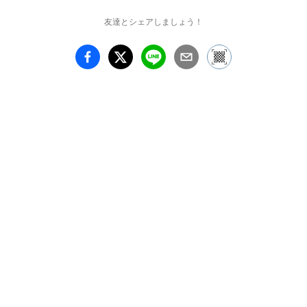
描き手のまなざしを保存
するためのうつわとして
友達とシェアしましょう！
存在し、 私はそれらの
作品と対峙していると、 
時間が凝縮して投影され
ているように感じるから
です。

キャンバスの中の “時間
の静止” を絵として視覚
化したいと考えたとき、 
動的なモチーフ をキャ
ンバスという静止した画
面の中に描くという対照
的な存在の交差によっ
て、 画面の中の “時間の
静止” を際立たせること
を試みました。 私の作
品の中では、流動的な絵 
具や記憶は動的なイメー
ジであり、キャンバス自
体は静的なモチーフとし