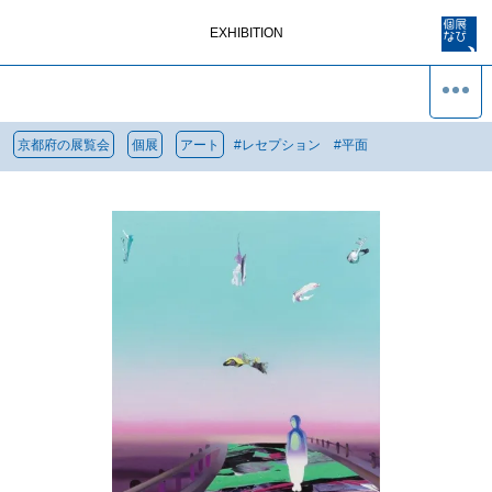
EXHIBITION
京都府の展覧会
個展
アート
#
レセプション
#
平面