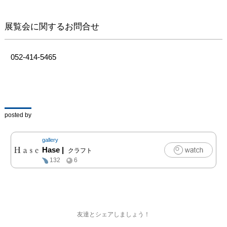
練り上げの作品は食卓を
より華やかに彩ります
展覧会に関するお問合せ
が、他の器との組合せも

しやすいのがハラダさん
の作品の魅力でもありま
052-414-5465
す。

この機会にぜひご覧くだ
さ
い。　　　　　　　　　
　　　photo:Ryoko 
posted by
SEKIYA
gallery
Hase
|
クラフト
132
6
友達とシェアしましょう！