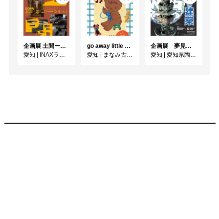
企画展 土間ーつくって、つかって、再発見ー
go away little bear
企画展 夢見る建築 中国古代の明器に宿る建築の断片
愛知
|
INAXライブミュージアム
愛知
|
まなみ古書店 BOOK COFFEE GALLERY
愛知
|
愛知県陶磁美術館