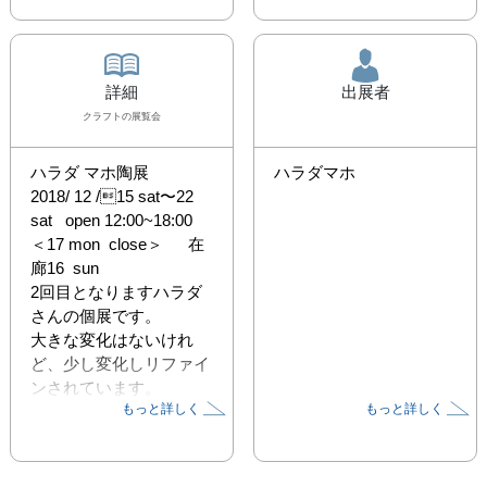
詳細
出展者
クラフト
の展覧会
ハラダ マホ陶展

ハラダマホ
2018/ 12 /15 sat〜22 
sat   open 12:00~18:00  

＜17 mon  close＞　  在
廊16  sun　　

2回目となりますハラダ
さんの個展です。

大きな変化はないけれ
ど、少し変化しリファイ
ンされています。

もっと詳しく
もっと詳しく
長く見ているから気づく
こともある作品は長く愛
せる魅了に溢れ

飽きのこないものです。
