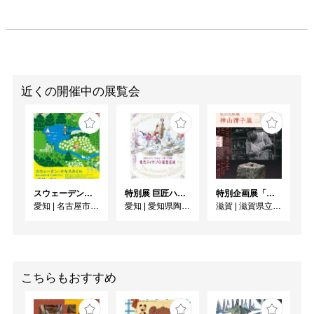
近くの開催中の展覧会
スウェーデン・テキスタイル 暮らしと自然に息づく北欧デザイン
特別展 巨匠ハインツ・ヴェルナーの描いた物語（メルヘン） ー現代マイセンの磁器芸術ー
特別企画展「炎との対話から 私の自然釉－神山清子展」
愛知
|
名古屋市美術館
愛知
|
愛知県陶磁美術館
滋賀
|
滋賀県立陶芸の森
こちらもおすすめ