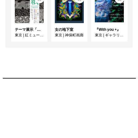
テーマ展示「型紙 KATAGAMI Collection」
女の地下室
『With you +』
東京
|
紅ミュージアム
東京
|
神保町画廊
東京
|
ギャラリー・パウゼ