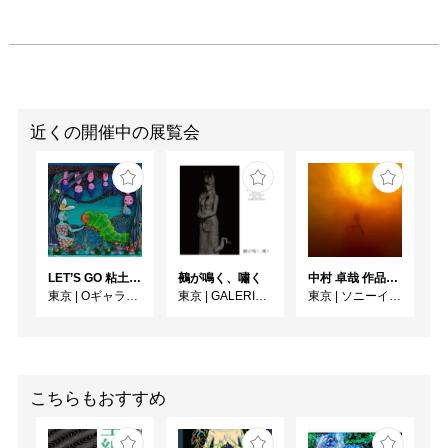
近くの開催中の展覧会
LET’S GO 粘土（クレイ）ジ−
鵺が鳴く、嘯く
中村 卓哉 作品展 鬼界
東京
|
Oギャラリー
東京
|
GALERIE SOL
東京
|
ソニーイメージングギャラリー
こちらもおすすめ