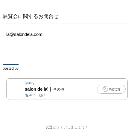
［会場］Salon de Lã（サ
展覧会に関するお問合せ
ロン・ドゥ・ラー）

　　　　東京都中央区銀
座1-9-8 奥野ビル607

la@salondela.com
　　　　03-6228-6108

la@salondela.com

https://salondela.com

posted by
［アクセス］東京メトロ
gallery
有楽町線「銀座一丁目」
salon de la'
|
その他
駅 10番出口より徒歩1分
485
1
友達とシェアしましょう！