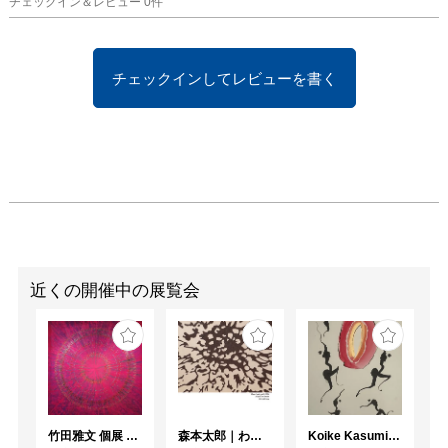
チェックイン＆レビュー
0
件
チェックインしてレビューを書く
近くの開催中の展覧会
竹田雅文 個展 －Jam Service Exhibition－
森本太郎｜わたしのパレイドリア
Koike Kasumi Web個展 ラ・ダンス