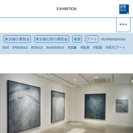
EXHIBITION
東京都の展覧会
東京都心部の展覧会
個展
アート
#
contemporary
#
art
#
Abstract
#
Ginza
#
exhibition
#
抽象
#
銀座
#
個展
#
現代アート