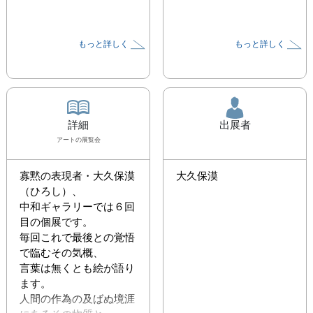
もっと詳しく
もっと詳しく
詳細
出展者
アート
の展覧会
寡黙の表現者・大久保漠
大久保漠
（ひろし）、

中和ギャラリーでは６回
目の個展です。

毎回これで最後との覚悟
で臨むその気概、

言葉は無くとも絵が語り
ます。

人間の作為の及ばぬ境涯