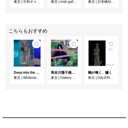
東京
|
中和ギャラリー
東京
|
msb gallery
東京
|
日本橋Art.jp
こちらもおすすめ
Deep into the Blue―蒼の深層へ：木梨アイネ、名坂千吉郎、猪熊克芳
長谷川雅子個展「終わりなき森の美術館」
鵺が鳴く、嘯く
東京
|
Whitestone Gallery
東京
|
Gallery MUMON
東京
|
GALERIE SOL