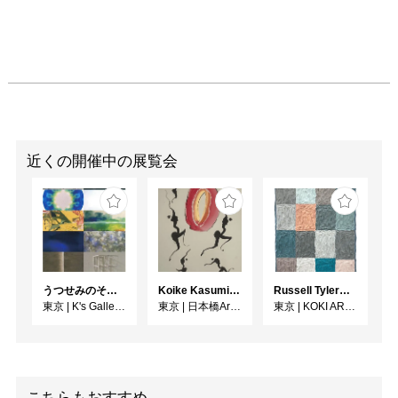
近くの開催中の展覧会
うつせみのそら展
Koike Kasumi Web個展 ラ・ダンス
Russell Tyler From the Shore（海辺から）
東京
|
K's Gallery room A
東京
|
日本橋Art.jp
東京
|
KOKI ARTS
こちらもおすすめ