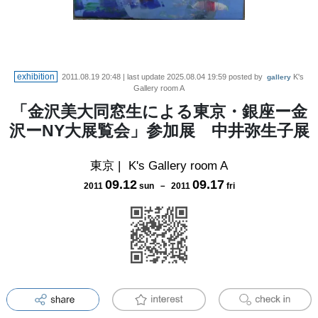
exhibition
2011.08.19 20:48
| last update
2025.08.04 19:59
posted by
K's
gallery
Gallery room A
「金沢美大同窓生による東京・銀座ー金
沢ーNY大展覧会」参加展 中井弥生子展
東京
|
K's Gallery room A
09
.
12
09
.
17
2011
sun
－
2011
fri