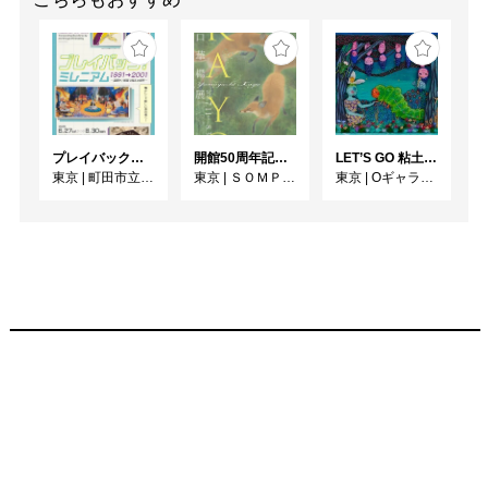
プレイバック！ミレニアム1991→2001 版画が／版画で越えた境界
開館50周年記念 山口華楊展
LET’S GO 粘土（クレイ）ジ−
東京
|
町田市立国際版画美術館
東京
|
ＳＯＭＰＯ美術館
東京
|
Oギャラリー