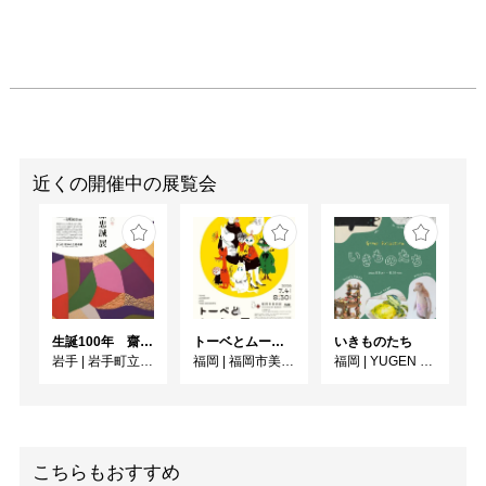
近くの開催中の展覧会
生誕100年 齋藤忠誠展
トーベとムーミン展 ～とっておきのものを探 しに～
いきものたち
岩手
|
岩手町立石神の丘美術館
福岡
|
福岡市美術館
福岡
|
YUGEN Gallery FUKUOKA
こちらもおすすめ