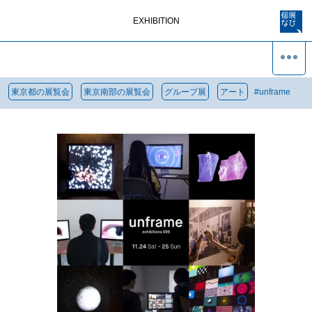
EXHIBITION
東京都の展覧会
東京南部の展覧会
グループ展
アート
#
unframe