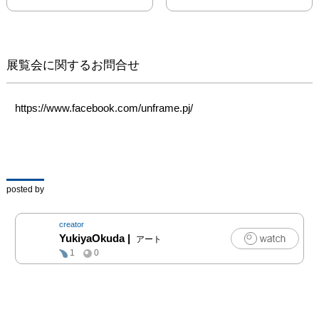
げることによって、新た
な表現の可能性とそのシ
ステムを探るプロジェク
トです。

展覧会に関するお問合せ
今回は「数」というテー
マのもと、インスタレー
https://www.facebook.com/unframe.pj/
ション・デザイン・プロ
グラム・映像・音楽・言
葉・演劇などの表現要素
を独自の視点で構成し、
各領域における表現の枠
posted by
を越えた可能性を探求し
ます。

creator
YukiyaOkuda
|
アート
出展者：宮本昌典、麦田
1
0
ひかる、小岩原直志、田
中陽、高橋伸弥、島田欣
征、古川しーほ、奥田透
也、林久純