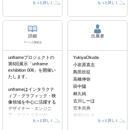
もっと詳しく
もっと詳しく
詳細
出展者
アート
の展覧会
unframeプロジェクトの
YukiyaOkuda
第6回展示「unframe 
小岩原直志
exhibition 006」を開催い
島田欣征
たします。

高橋伸弥
田中陽
unframeはインタラクテ
林久純
ィブ・グラフィック・映
古川しーほ
像領域を中心に活躍する
宮本昌典
デザイナー・エンジニ
ア・クリエイターが、
麦田ひかる
もっと詳しく
もっと詳しく
各々の経験とスキルを組
み合わせて作品を作り上