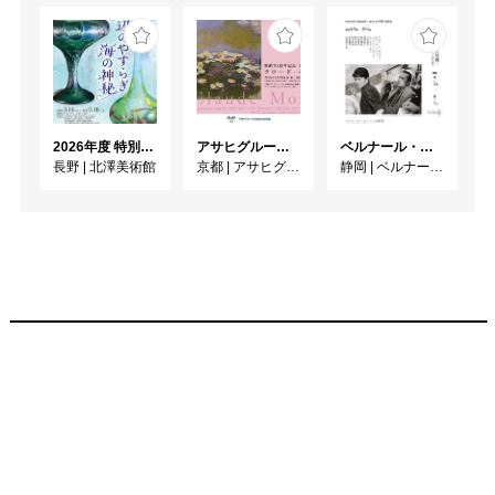
2026年度 特別展「ガレとドーム、アール･ヌーヴォーのガラス 水辺のやすらぎ、海の神秘」
アサヒグループ大山崎山荘美術館 開館30周年記念展「没後100年 クロード・モネ」
ベルナール・ビュフェと写真 ーカメラがとらえたビュフェとその時代、そして21 世紀へ
長野
|
北澤美術館
京都
|
アサヒグループ大山崎山荘美術館
静岡
|
ベルナール・ビュフェ美術館