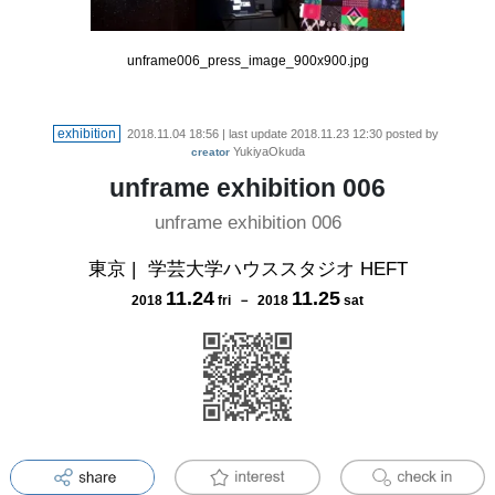
unframe006_press_image_900x900.jpg
exhibition
2018.11.04 18:56
| last update
2018.11.23 12:30
posted by
YukiyaOkuda
creator
unframe exhibition 006
unframe exhibition 006
東京
|
学芸大学ハウススタジオ HEFT
11
.
24
11
.
25
2018
fri
－
2018
sat