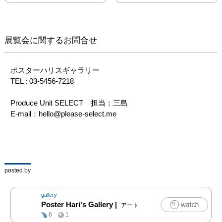
よって異化され、ルーペ
を通して異様に拡大さ
れ、金属に乱反射して歪
められ、手術器具や風変
展覧会に関するお問合せ
わりなガジェットに覆い
尽くされ、またある時は
その重力を失って浮遊
ポスターハリスギャラリー

し、飛び散っていきま
TEL : 03-5456-7218

す。

肉体が精神を閉じ込める
Produce Unit SELECT　担当：三島

牢獄に過ぎないとした
E-mail：hello@please-select.me
ら、人はその哀れな精神
をどのようにして解き放
つことができるのか。

谷敦志の作品はそんな問
い掛けを見る者に、そし
posted by
て自らに投げかけている
ようです。

gallery
今回の個展「ポップでフ
Poster Hari's Gallery
|
アート
ェティッシュな日常が今
6
1
日もダラダラ続く！」で