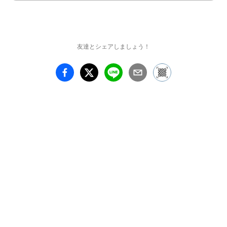
はラテックスやチューブ
から成る鈍い質感の物体
やシャイニーなテキスタ
イルが肉体に執拗にまと
友達とシェアしましょう！
わりつき、それに反発す
るモデルの肉体との間で
不思議なフォルムを形作
っています。

そしてモデルたちは得体
の知れないオブジェにそ
の身を包まれるという奇
妙な体験に遭遇しながら
も、なぜかそれぞれに
「大丈夫」な空気感を漂
わせています。

3.11以降、何か事あるご
とに私たちが感じる、世
界に対する違和感や諦
念。そして破滅と背中合
わせの危機(クライシス)