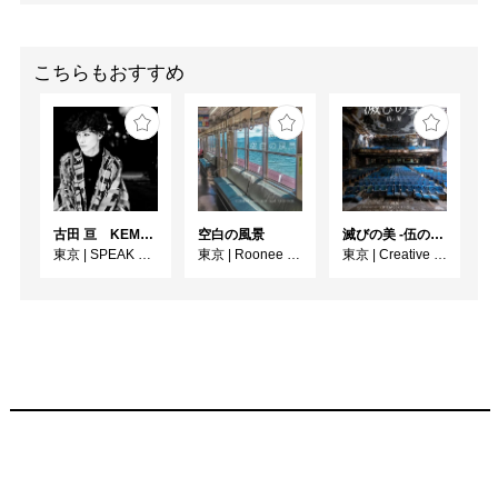
こちらもおすすめ
古田 亘 KEMONOHARA －玉城裕規－
空白の風景
滅びの美 -伍の廃-
東京
|
SPEAK FOR WALL
東京
|
Roonee 247 fine arts
東京
|
Creative / Art Gallery CORSO