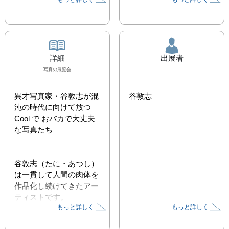
詳細
出展者
写真
の展覧会
異才写真家・谷敦志が混
谷敦志
沌の時代に向けて放つ
Cool で おバカで大丈夫
な写真たち

谷敦志（たに・あつし）
は一貫して人間の肉体を
作品化し続けてきたアー
ティストです。

もっと詳しく
もっと詳しく
彼の作品に登場する肉体
はボンデージやタトゥに