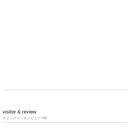
と併走する日々から滲み
出してくる、人間の根源
的な生命力と黒い笑い
が、「ポップでフェティ
ッシュな日常が今日もダ
ラダラ続く！」に出展さ
れる作品群では見事に表
現されています。
visitor & review
チェックイン＆レビュー
0
件