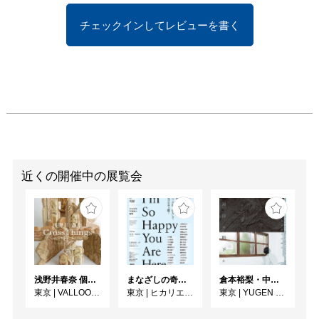
チェックインしてレビューを書く
近くの開催中の展覧会
浅野井春奈 個展「CrossThings」
まなざしの奇跡 日本女性写真家の冒険
倉本裕梨・中川晶子「対岸の眼下に」
東京
|
VALLOON STUDIO SHIBUYA
東京
|
ヒカリエホール
東京
|
YUGEN Gallery