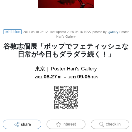
exhibition
2011.08.18 23:12
| last update
2025.08.16 19:27
posted by
Poster
gallery
Hari's Gallery
谷敦志個展「ポップでフェティッシュな
日常が今日もダラダラ続く！」
東京
|
Poster Hari's Gallery
08
.
27
09
.
05
2011
fri
－
2011
sun