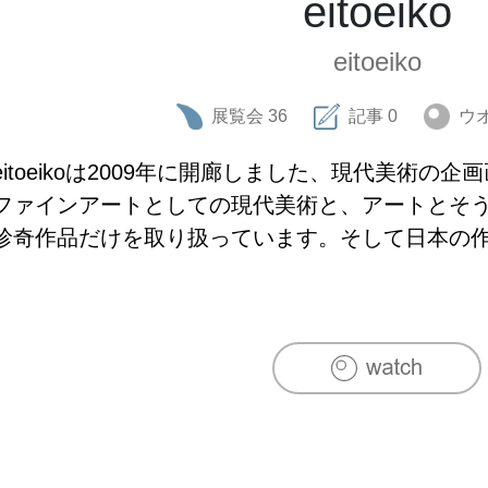
eitoeiko
eitoeiko
展覧会
36
記事
0
ウ
eitoeikoは2009年に開廊しました、現代美術の企画
ファインアートとしての現代美術と、アートとそ
珍奇作品だけを取り扱っています。そして日本の
海外の作家を日本に紹介しています。

eitoeikoのギャラリーは東京は神楽坂、矢来町
メトロ神楽坂駅矢来口から徒歩5分。小浜藩下屋敷
の周囲に竹矢来を巡らせていたことから、矢来町の名
クラフトサイエンスの安井正が設計し、中島工務店
宅の1階リビングを開放したギャラリーは、光にあ