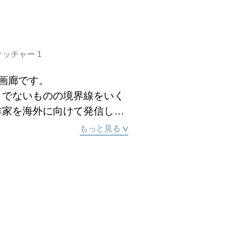
オッチャー
1
画廊です。

うでないものの境界線をいく
作家を海外に向けて発信し、
もっと見る
の閑静な住宅街にあります。東京
のあったその場所は、屋敷
前になりました。

の施工による木造3階建住
ふれています。