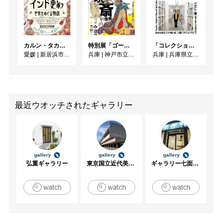
カルン・タカール・コレクション インド更紗 世界をめぐる物語
特別展「ゴールドマン コレクション 河鍋暁斎の世界」
「コレクション展Ⅰ 中原佑介の言葉－コレクションを見るあたらしい眼」
愛媛
|
新居浜市美術館
兵庫
|
神戸市立博物館
兵庫
|
兵庫県立美術館
最近ウオッチされたギャラリー
gallery
gallery
gallery
弘重ギャラリー
東京国立近代美術館
ギャラリー七面坂途中