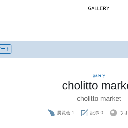
GALLERY
アート
gallery
cholitto mark
cholitto market
展覧会
1
記事
0
ウ