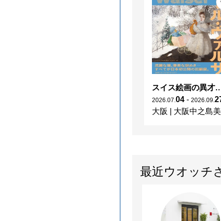
スイス絵画の異才 カール‧
04
-
2
2026
.
07
.
2026
.
09
.
大阪
|
大阪中之島美術館
最近ウオッチ