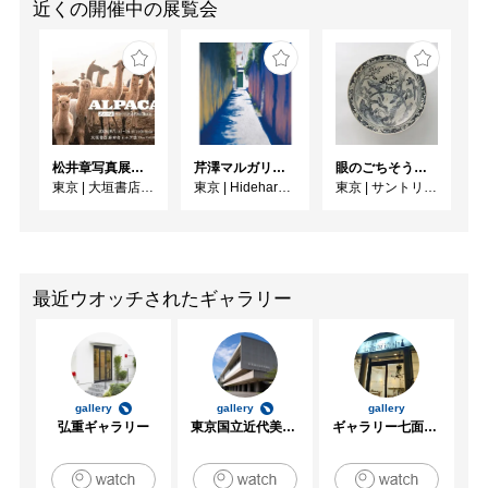
近くの開催中の展覧会
松井章写真展「アルパカ ～ペルー・アンデスに生きる～」
芹澤マルガリータ個展 resonance
眼のごちそう 食器
東京
|
大垣書店麻布台ヒルズ店 Ehon GALLERY
東京
|
Hideharu Fukasaku Gallery Roppongi
東京
|
サントリー美術館
最近ウオッチされたギャラリー
gallery
gallery
gallery
弘重ギャラリー
東京国立近代美術館
ギャラリー七面坂途中