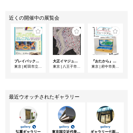
近くの開催中の展覧会
プレイバック！ミレニアム1991→2001 版画が／版画で越えた境界
大正イマジュリィの世界
『おたから』探してミュージアム！
東京
|
町田市立国際版画美術館
東京
|
八王子市夢美術館
東京
|
府中市美術館
最近ウオッチされたギャラリー
gallery
gallery
gallery
弘重ギャラリー
東京国立近代美術館
ギャラリー七面坂途中