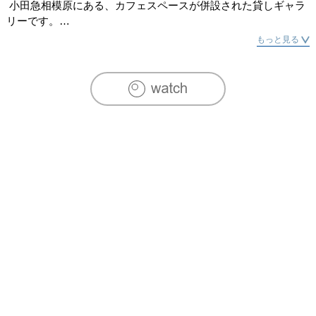
 小田急相模原にある、カフェスペースが併設された貸しギャラ
リーです。

 絵画・イラストレーション・写真・陶芸・手芸クラフトなど、
もっと見る
幅広く展示でご利用頂けます。

毎月第2と第3週は、様々な手作り教室開催しています。