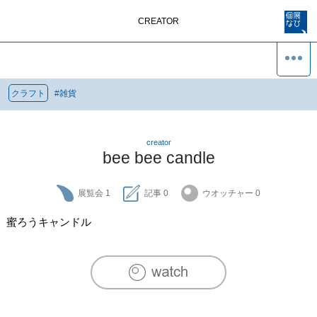
CREATOR
クラフト
#
雑貨
creator
bee bee candle
展覧会
1
記事
0
ウオッチャー
0
蜜ろうキャンドル