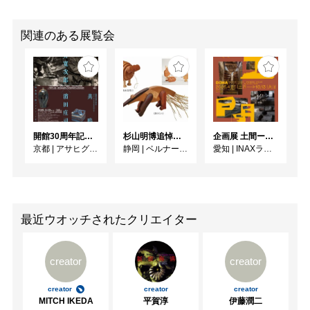
関連のある展覧会
開館30周年記念 山本爲三郎・河井寬次郎没後60年記念 「共鳴 河井寬次郎 × 濱田庄司 ー山本爲三郎コレクションより」
杉山明博追悼展 木とわたし―木工の妙技と美術教育
企画展 土間ーつくって、つかって、再発見ー
京都
|
アサヒグループ大山崎山荘美術館
静岡
|
ベルナール・ビュフェ美術館
愛知
|
INAXライブミュージアム
最近ウオッチされたクリエイター
creator
creator
creator
creator
creator
MITCH IKEDA
平賀淳
伊藤潤二