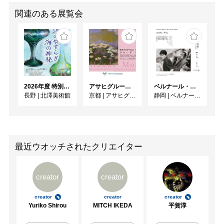
関連のある展覧会
2026年度 特別展「ガレとドーム、アール･ヌーヴォーのガラス 水辺のやすらぎ、海の神秘」
アサヒグループ大山崎山荘美術館 開館30周年記念展「没後100年 クロード・モネ」
ベルナール・ビュフェと写真 ーカメラがとらえたビュフェとその時代、そして21 世紀へ
長野
|
北澤美術館
京都
|
アサヒグループ大山崎山荘美術館
静岡
|
ベルナール・ビュフェ美術館
最近ウオッチされたクリエイター
creator
creator
creator
creator
creator
Yuriko Shirou
MITCH IKEDA
平賀淳