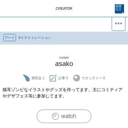
CREATOR
アート
#
イラストレーション
creator
asako
展覧会
1
記事
0
ウオッチャー
0
猫耳ゾンビなイラストやグッズを作ってます。主にコミティア
やデザフェス等に参加してます。