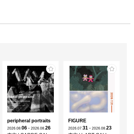
peripheral portraits
FIGURE
06
-
26
31
-
23
2026
.
08
.
2026
.
08
.
2026
.
07
.
2026
.
08
.