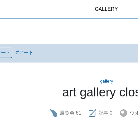
GALLERY
アート
#
アート
gallery
art gallery clo
展覧会
61
記事
0
ウ