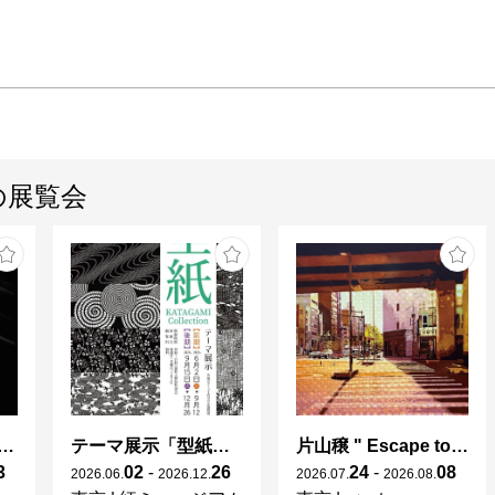
の展覧会
A ; Stability is Temporary
テーマ展示「型紙 KATAGAMI Collection」
片山穣 " Escape to unravel "
3
02
-
26
24
-
08
2026
.
06
.
2026
.
12
.
2026
.
07
.
2026
.
08
.