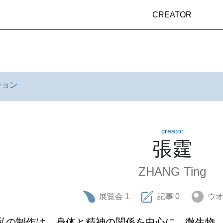
CREATOR
ション
creator
張霆
ZHANG Ting
展覧会
1
記事
0
ウ
私の制作は、身体と精神の関係を中心に、微生物