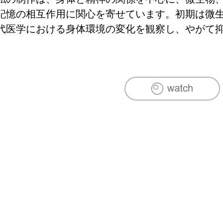
記憶の相互作用に関心を寄せています。初期は微
代医学における身体環境の変化を観察し、やがて
行などへとテーマを広げてきました。私にとって
り、身心を理解するための方法でもあります。医
を用い、筋肉や神経、内部構造を再構成すること
験のあいだに潜む、目には見えにくい関係性を可