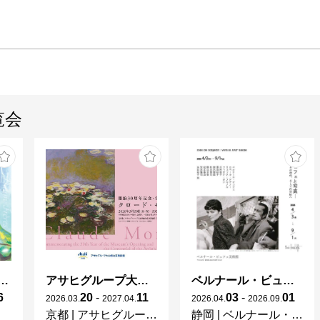
覧会
ガレとドーム、アール･ヌーヴォーのガラス 水辺のやすらぎ、海の神秘」
アサヒグループ大山崎山荘美術館 開館30周年記念展「没後100年 クロード・モネ」
ベルナール・ビュフェと写真 ーカメラがとらえたビュフェとその時代、そして21 世紀へ
6
20
-
11
03
-
01
2026
.
03
.
2027
.
04
.
2026
.
04
.
2026
.
09
.
京都
|
アサヒグループ大山崎山荘美術館
静岡
|
ベルナール・ビュフェ美術館