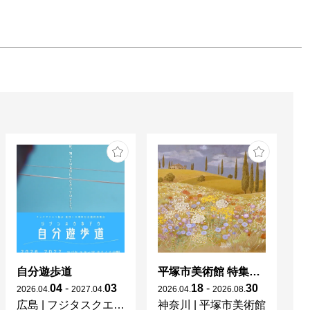
自分遊歩道
平塚市美術館 特集展 花の表現、その多様性／特別展示 新収蔵品展
04
-
03
18
-
30
2026
.
04
.
2027
.
04
.
2026
.
04
.
2026
.
08
.
20
広島
|
フジタスクエアまるくる大野
神奈川
|
平塚市美術館
京