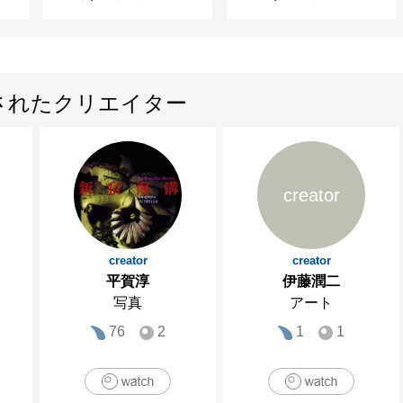
されたクリエイター
creator
creator
creator
平賀淳
伊藤潤二
写真
アート
76
2
1
1