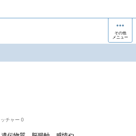
その他
メニュー
オッチャー
0
、遺伝物質、脳腸軸、感情や