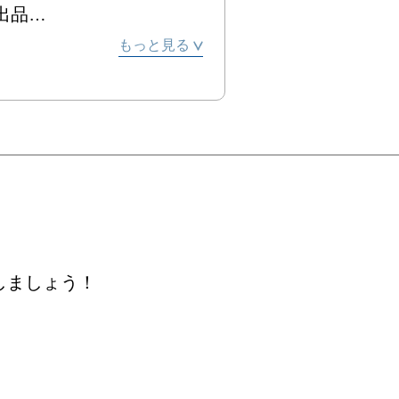
出品



もっと見る
品

AF賞2023 入選展」 出


しましょう！
剖 ― 内なる巡礼へ」 個展