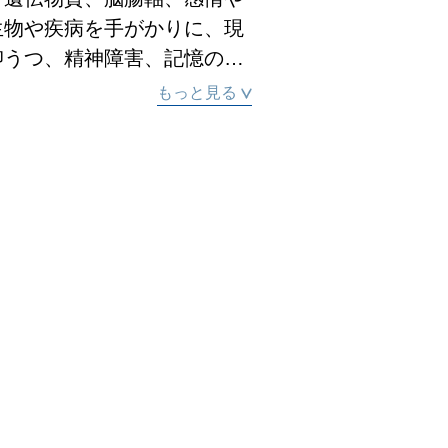
生物や疾病を手がかりに、現
抑うつ、精神障害、記憶の退
制作は「精神の解剖」であ
もっと見る
学的な図像や解剖学的な手法
で、微生物の世界と個人の経
視化しようと試みています。