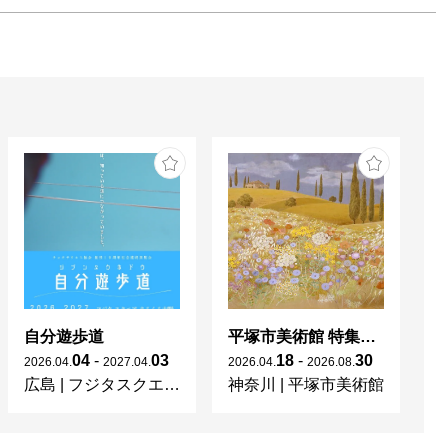
自分遊歩道
平塚市美術館 特集展 花の表現、その多様性／特別展示 新収蔵品展
04
-
03
18
-
30
2026
.
04
.
2027
.
04
.
2026
.
04
.
2026
.
08
.
20
広島
|
フジタスクエアまるくる大野
神奈川
|
平塚市美術館
京