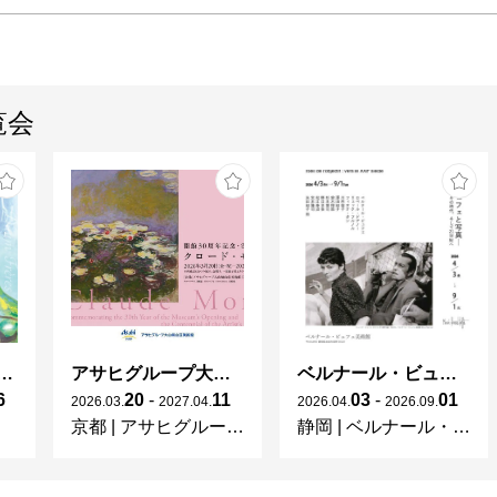
覧会
ガレとドーム、アール･ヌーヴォーのガラス 水辺のやすらぎ、海の神秘」
アサヒグループ大山崎山荘美術館 開館30周年記念展「没後100年 クロード・モネ」
ベルナール・ビュフェと写真 ーカメラがとらえたビュフェとその時代、そして21 世紀へ
6
20
-
11
03
-
01
2026
.
03
.
2027
.
04
.
2026
.
04
.
2026
.
09
.
京都
|
アサヒグループ大山崎山荘美術館
静岡
|
ベルナール・ビュフェ美術館