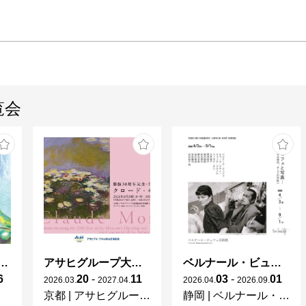
覧会
ガレとドーム、アール･ヌーヴォーのガラス 水辺のやすらぎ、海の神秘」
アサヒグループ大山崎山荘美術館 開館30周年記念展「没後100年 クロード・モネ」
ベルナール・ビュフェと写真 ーカメラがとらえたビュフェとその時代、そして21 世紀へ
6
20
-
11
03
-
01
2026
.
03
.
2027
.
04
.
2026
.
04
.
2026
.
09
.
京都
|
アサヒグループ大山崎山荘美術館
静岡
|
ベルナール・ビュフェ美術館