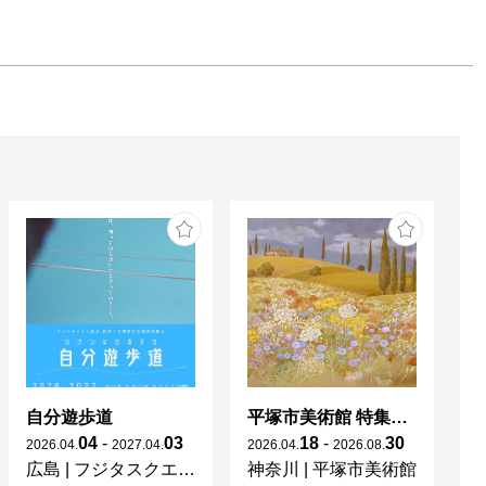
自分遊歩道
平塚市美術館 特集展 花の表現、その多様性／特別展示 新収蔵品展
04
-
03
18
-
30
2026
.
04
.
2027
.
04
.
2026
.
04
.
2026
.
08
.
20
広島
|
フジタスクエアまるくる大野
神奈川
|
平塚市美術館
京