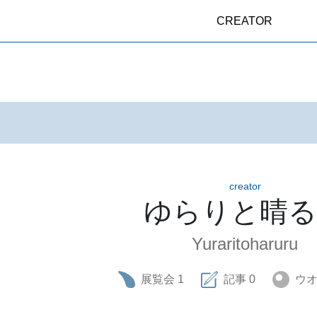
CREATOR
creator
ゆらりと晴
Yuraritoharuru
展覧会
1
記事
0
ウ