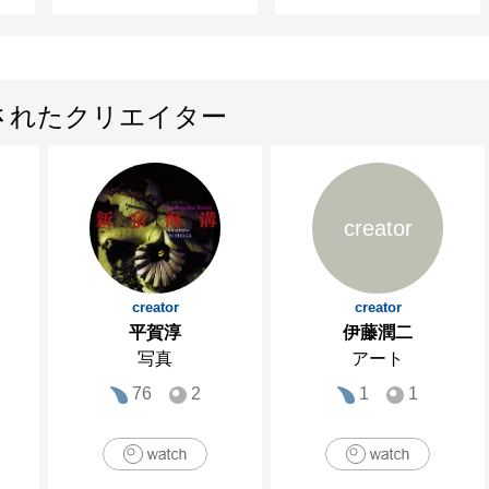
されたクリエイター
creator
creator
creator
平賀淳
伊藤潤二
写真
アート
76
2
1
1