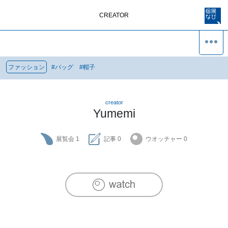
CREATOR
ファッション
#
バッグ
#
帽子
creator
Yumemi
展覧会
1
記事
0
ウオッチャー
0