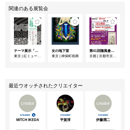
関連のある展覧会
テーマ展示「型紙 KATAGAMI Collection」
女の地下室
第41回隨風會書法篆刻展
東京
|
紅ミュージアム
東京
|
神保町画廊
京都
|
京都市京セラ美術館
最近ウオッチされたクリエイター
creator
creator
creator
creator
creator
MITCH IKEDA
平賀淳
伊藤潤二