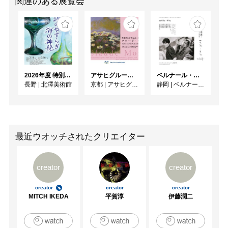
関連のある展覧会
2026年度 特別展「ガレとドーム、アール･ヌーヴォーのガラス 水辺のやすらぎ、海の神秘」
アサヒグループ大山崎山荘美術館 開館30周年記念展「没後100年 クロード・モネ」
ベルナール・ビュフェと写真 ーカメラがとらえたビュフェとその時代、そして21 世紀へ
長野
|
北澤美術館
京都
|
アサヒグループ大山崎山荘美術館
静岡
|
ベルナール・ビュフェ美術館
最近ウオッチされたクリエイター
creator
creator
creator
creator
creator
MITCH IKEDA
平賀淳
伊藤潤二