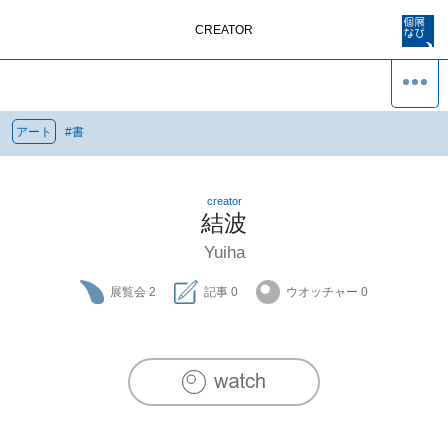
CREATOR
アート
#
書
creator
結波
Yuiha
展覧会
2
記事
0
ウオッチャー
0