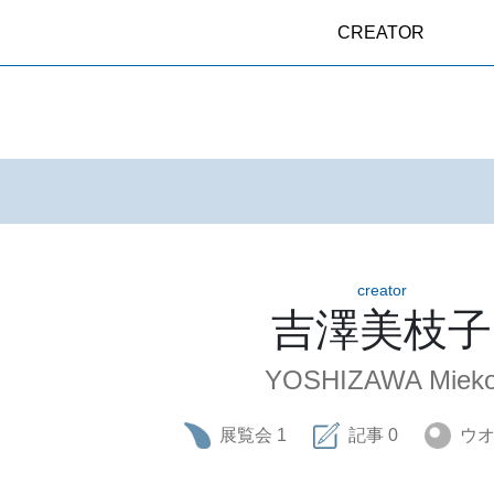
CREATOR
creator
吉澤美枝子
YOSHIZAWA Miek
展覧会
1
記事
0
ウ