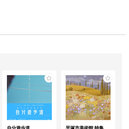
自分遊歩道
平塚市美術館 特集展 花の表現、その多様性／特別展示 新収蔵品展