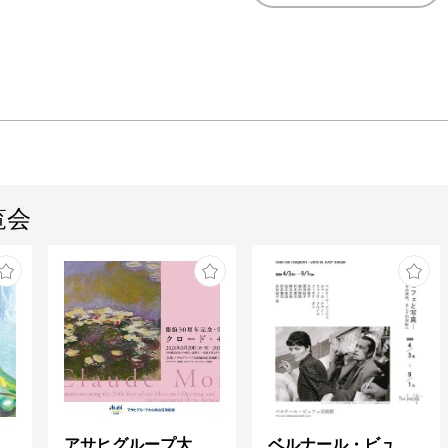
覧会
ガレとドーム、アール･ヌーヴォーのガラス 水辺のやすらぎ、海の神秘」
アサヒグループ大山崎山荘美術館 開館30周年記念展「没後100年 クロード・モネ」
ベルナール・ビュフェと写真 ーカメラがとらえたビュフェとその時代、そして21 世紀へ