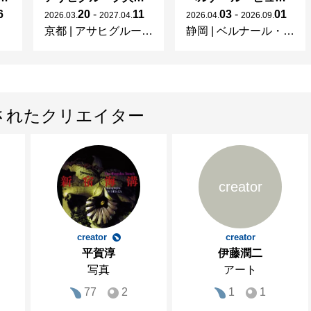
6
20
-
11
03
-
01
2026
.
03
.
2027
.
04
.
2026
.
04
.
2026
.
09
.
京都
|
アサヒグループ大山崎山荘美術館
静岡
|
ベルナール・ビュフェ美術館
されたクリエイター
creator
creator
creator
平賀淳
伊藤潤二
写真
アート
77
2
1
1