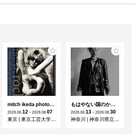
mitch ikeda photography exhibition「rocks」
もはやない国のかつてない光 東ドイツの女性写真家たち
杉
12
-
07
13
-
30
2026
.
06
.
2026
.
08
.
2026
.
06
.
2026
.
08
.
20
東京
|
東京工芸大学 写大ギャラリー
神奈川
|
神奈川県立近代美術館 葉山
東