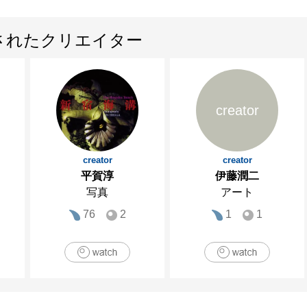
されたクリエイター
creator
creator
creator
平賀淳
伊藤潤二
写真
アート
76
2
1
1