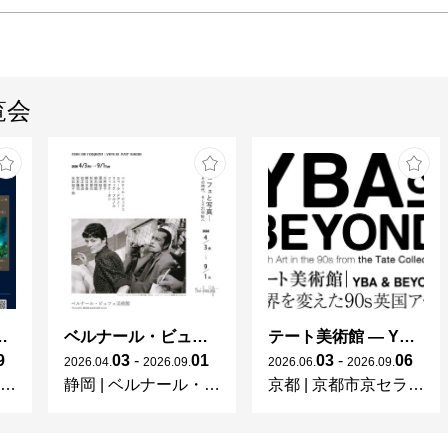
覧会
ng in Shinra -
ベルナール・ビュフェと写真 ーカメラがとらえたビュフェとその時代、そして21 世紀へ
テート美術館 ― YBA & BEYOND 世界を変えた90s英国アート
9
03
-
01
03
-
06
2026
.
04
.
2026
.
09
.
2026
.
06
.
2026
.
09
.
静岡
|
ベルナール・ビュフェ美術館
京都
|
京都市京セラ美術館