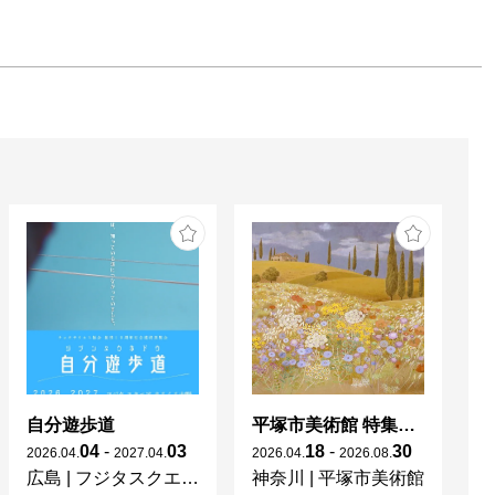
自分遊歩道
平塚市美術館 特集展 花の表現、その多様性／特別展示 新収蔵品展
04
-
03
18
-
30
2026
.
04
.
2027
.
04
.
2026
.
04
.
2026
.
08
.
20
広島
|
フジタスクエアまるくる大野
神奈川
|
平塚市美術館
京