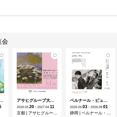
覧会
ガレとドーム、アール･ヌーヴォーのガラス 水辺のやすらぎ、海の神秘」
アサヒグループ大山崎山荘美術館 開館30周年記念展「没後100年 クロード・モネ」
ベルナール・ビュフェと写真 ーカメラがとらえたビュフェとその時代、そして21 世紀へ
6
20
-
11
03
-
01
2026
.
03
.
2027
.
04
.
2026
.
04
.
2026
.
09
.
京都
|
アサヒグループ大山崎山荘美術館
静岡
|
ベルナール・ビュフェ美術館