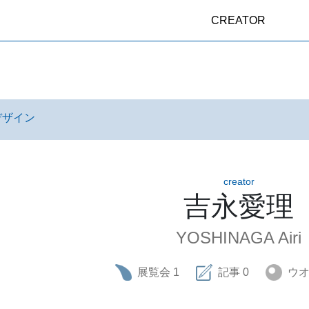
CREATOR
デザイン
creator
吉永愛理
YOSHINAGA Airi
展覧会
1
記事
0
ウ