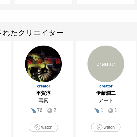
されたクリエイター
creator
creator
creator
平賀淳
伊藤潤二
写真
アート
76
2
1
1