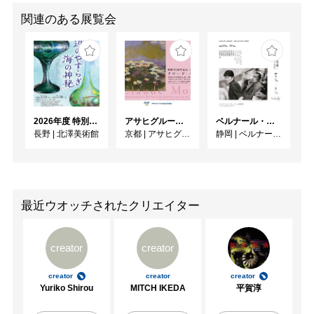
関連のある展覧会
2026年度 特別展「ガレとドーム、アール･ヌーヴォーのガラス 水辺のやすらぎ、海の神秘」
アサヒグループ大山崎山荘美術館 開館30周年記念展「没後100年 クロード・モネ」
ベルナール・ビュフェと写真 ーカメラがとらえたビュフェとその時代、そして21 世紀へ
長野
|
北澤美術館
京都
|
アサヒグループ大山崎山荘美術館
静岡
|
ベルナール・ビュフェ美術館
最近ウオッチされたクリエイター
creator
creator
creator
creator
creator
Yuriko Shirou
MITCH IKEDA
平賀淳