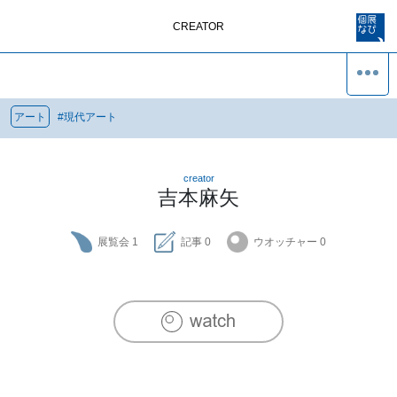
CREATOR
アート
#
現代アート
creator
吉本麻矢
展覧会
1
記事
0
ウオッチャー
0