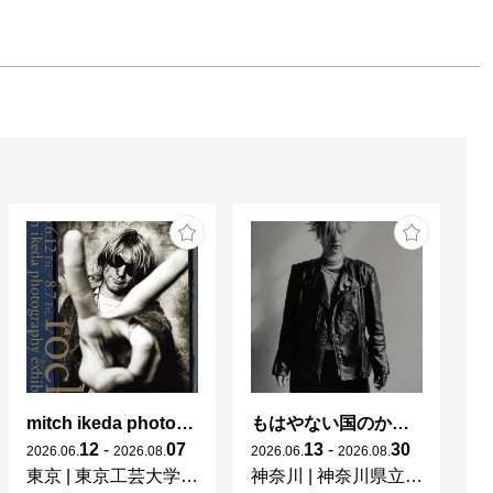
mitch ikeda photography exhibition「rocks」
もはやない国のかつてない光 東ドイツの女性写真家たち
杉
12
-
07
13
-
30
2026
.
06
.
2026
.
08
.
2026
.
06
.
2026
.
08
.
20
東京
|
東京工芸大学 写大ギャラリー
神奈川
|
神奈川県立近代美術館 葉山
東