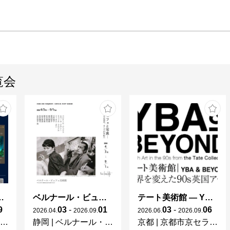
覧会
ng in Shinra -
ベルナール・ビュフェと写真 ーカメラがとらえたビュフェとその時代、そして21 世紀へ
テート美術館 ― YBA & BEYOND 世界を変えた90s英国アート
9
03
-
01
03
-
06
2026
.
04
.
2026
.
09
.
2026
.
06
.
2026
.
09
.
静岡
|
ベルナール・ビュフェ美術館
京都
|
京都市京セラ美術館