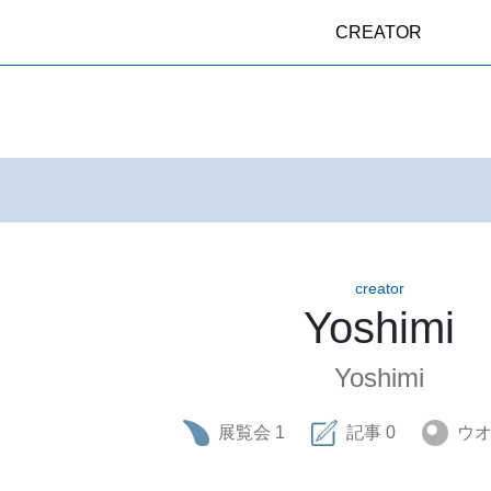
CREATOR
creator
Yoshimi
Yoshimi
展覧会
1
記事
0
ウ