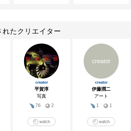
されたクリエイター
creator
creator
creator
平賀淳
伊藤潤二
写真
アート
76
2
1
1