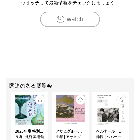
2007　「たからものの じょうおうさま」weissfeld-
ウオッチして最新情報をチェックしましょう！
Roentgenwerke 東京

2007　「small-ness」むろまち美術館 京都

2007　「よろこびごと」 Doji gallery 京都

2007　『ART COURT FRONTIER2007』ART COURT 
Gallery｜大阪

2008　「制作展」京都市立芸術大学 京都

2008　「sensuous」 AD&A gallery 大阪

2008　「gadget」 京都芸術センター 京都

2009　「no name」 ZAIM 横浜

2009　「no name」 旧 立誠小学校 京都

2009　「メークリヒカイト」weissfeld-Roentgenwerke 東
京

関連のある展覧会
2009　「THREE DUBS」 神戸アートビレッジセンター 兵
庫

2010　「OPEN STUDIO」 豆ハウス 京都

2010　「きょうせい」 @KCUA 京都

2011　「ART MARKET」 CAP STUDIO Y3 神戸

2011　「Photograph –アーティストの見たもの-」 CAP 
2026年度 特別展「ガレとドーム、アール･ヌーヴォーのガラス 水辺のやすらぎ、海の神秘」
アサヒグループ大山崎山荘美術館 開館30周年記念展「没後100年 クロード・モネ」
ベルナール・ビュフェと写真 ーカメラがとらえたビュフェとその時代、そして21 世紀へ
STUDIO Y3 神戸

長野
|
北澤美術館
京都
|
アサヒグループ大山崎山荘美術館
静岡
|
ベルナール・ビュフェ美術館
2011　「group show」 HOTEL ANTEROOM KYOTO 京都
