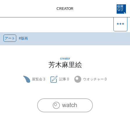
CREATOR
アート
#
版画
creator
芳木麻里絵
展覧会
3
記事
0
ウオッチャー
0