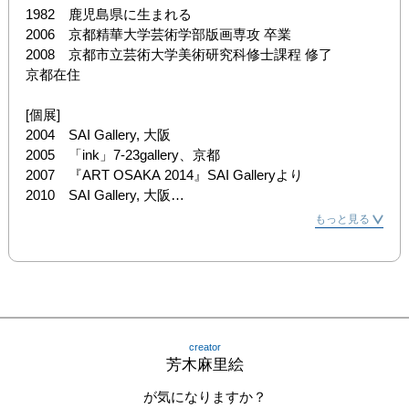
1982　鹿児島県に生まれる

2006　京都精華大学芸術学部版画専攻 卒業

2008　京都市立芸術大学美術研究科修士課程 修了

京都在住

[個展]

2004　SAI Gallery, 大阪

2005　「ink」7-23gallery、京都

2007　『ART OSAKA 2014』SAI Galleryより

2010　SAI Gallery, 大阪

2014　『ART OSAKA 2014』SAI Galleryより

もっと見る
[グループ展]

2005　「ART CAMP」 gallery yamaguchi kunst-bau 大阪

2006　「京都精華大学卒業制作展」　京都市立美術館 京
都

2006　「ART CAMP」 gallery yamaguchi kunst-bau 大阪

creator
2006　「Thinking Print」京都嵯峨芸術大学 京都

芳木麻里絵
2007　「制作展」 京都市立芸術大学 京都

2007　「皐月の荘厳」 京都芸術センター 京都

が気になりますか？