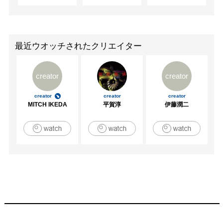
2011　「project AOTA SHINYA＋and books」 星画廊　名
古屋

2012　「CRIA」 京都芸術センター 京都

2012　「REDEFINING THE MULTIPLE」 Ewing Gallery of 
最近ウオッチされたクリエイター
Art＆Architectr テネシー USA

2012　「Woodland Gallery」 みのかも文化の森 岐阜

creator
creator
2012　「群馬青年ビエンナーレ2012」群馬県立近代美術
館　群馬

creator
creator
creator
2012　「ゲンビどこでも企画公募2012」広島市現代美術
MITCH IKEDA
平賀淳
伊藤潤二
館　広島

2012　「版の時間」女子美アートミュージアム　神奈川

2013　「2013京都美術ビエンナーレ」京都文化博物館　
京都

2013　「Woodland Gallery」 みのかも文化の森 岐阜

2013　「韜晦とうかい〜こうじゅつそのよん」スパイラル
ガーデン　東京

2013　「ART COURT FRONTIER2013#11」ART COURT 
Gallery 大阪