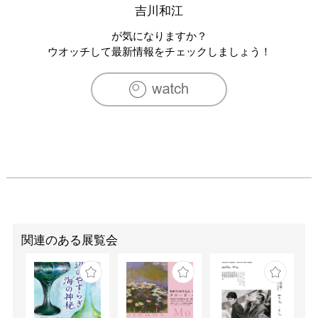
1987　アクチュアレクンスト（ブレマーハーフェン）

吉川和江
1986　ギャラリーカンマー（ハンブルグ、‘83）

が気になりますか？
[主なグループ展]

ウオッチして最新情報をチェックしましょう！
2019　「洗練空間」Bunkamura Box Gallery（東京）

2018　「洞察」野外展K.VBurgwed（ハノーバー）

2013　ギャラリーClaudia Delankベルリン　ドイツ日本大
使館（ベルリン）

2009　ギャラリーClaudia Delank(ケルン)

2008　ART Cologne-ギャラリーclaudiaDelankケルン
Messe (ケルン、‘05)

2002　「ブレマーハーフェン奨学生展」ブレマーハーフェ
ン市立美術館

1998　「Art Collection Vorwerk」ギャラリー
Herrnhausen（ハノーバー）

1995　「Art Today 1995」セゾン美術館（軽井沢）

関連のある展覧会
1987　インスタレーション .グナーデン教会（ハンブル
グ）

1986　インスタレーション ,ハンブルグ芸術週間（ハンブ
ルグ）

1982　インスタレーション .ハンブルグ芸術週間（ハンブ