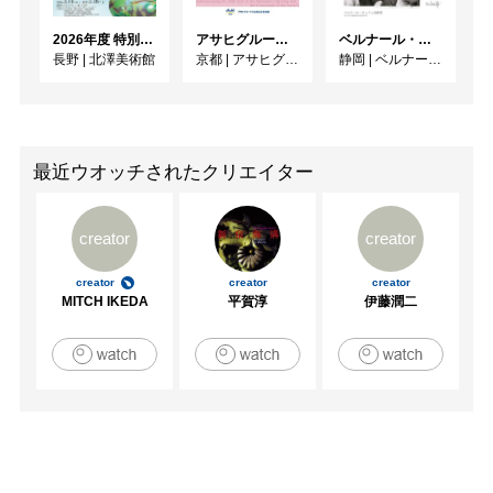
ルグ）

2026年度 特別展「ガレとドーム、アール･ヌーヴォーのガラス 水辺のやすらぎ、海の神秘」
アサヒグループ大山崎山荘美術館 開館30周年記念展「没後100年 クロード・モネ」
ベルナール・ビュフェと写真 ーカメラがとらえたビュフェとその時代、そして21 世紀へ
1980　「紙による展覧会」ケスナー協会（ハノーバー）

長野
|
北澤美術館
京都
|
アサヒグループ大山崎山荘美術館
静岡
|
ベルナール・ビュフェ美術館
[パブリクコレクション]

フリュステントーム美術館（リューネブルグ）

ハンブルグ文化庁

ブレーマーハーフェン市立美術館等
最近ウオッチされたクリエイター
creator
creator
creator
creator
creator
MITCH IKEDA
平賀淳
伊藤潤二