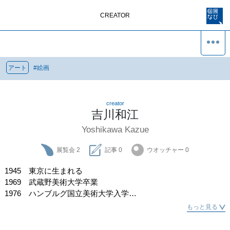
CREATOR
アート
#
絵画
creator
吉川和江
Yoshikawa Kazue
展覧会
2
記事
0
ウオッチャー
0
1945　東京に生まれる

1969　武蔵野美術大学卒業

1976　ハンブルグ国立美術大学入学

1986　同大学卒業

もっと見る
現在、ハンブルグ（ドイツ）在住
