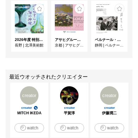
2026年度 特別展「ガレとドーム、アール･ヌーヴォーのガラス 水辺のやすらぎ、海の神秘」
アサヒグループ大山崎山荘美術館 開館30周年記念展「没後100年 クロード・モネ」
ベルナール・ビュフェと写真 ーカメラがとらえたビュフェとその時代、そして21 世紀へ
長野
|
北澤美術館
京都
|
アサヒグループ大山崎山荘美術館
静岡
|
ベルナール・ビュフェ美術館
最近ウオッチされたクリエイター
creator
creator
creator
creator
creator
MITCH IKEDA
平賀淳
伊藤潤二