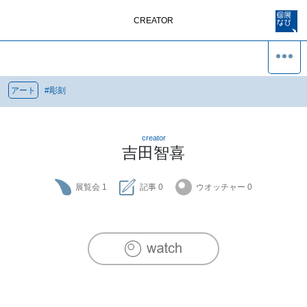
CREATOR
アート
#
彫刻
creator
吉田智喜
展覧会
1
記事
0
ウオッチャー
0