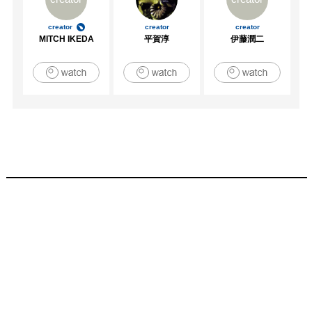
creator
creator
creator
MITCH IKEDA
平賀淳
伊藤潤二