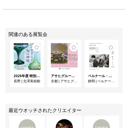
関連のある展覧会
2026年度 特別展「ガレとドーム、アール･ヌーヴォーのガラス 水辺のやすらぎ、海の神秘」
アサヒグループ大山崎山荘美術館 開館30周年記念展「没後100年 クロード・モネ」
ベルナール・ビュフェと写真 ーカメラがとらえたビュフェとその時代、そして21 世紀へ
長野
|
北澤美術館
京都
|
アサヒグループ大山崎山荘美術館
静岡
|
ベルナール・ビュフェ美術館
最近ウオッチされたクリエイター
creator
creator