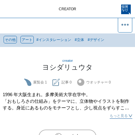
CREATOR
その他
アート
#
インスタレーション
#
立体
#
デザイン
creator
ヨシダリュウタ
展覧会
1
記事
0
ウオッチャー
0
1996 年大阪生まれ。多摩美術大学在学中。

「おもしろさの仕組み」をテーマに、立体物やイラストを制作
する。身近にあるものをモチーフとし、少し視点をずらすこと
で生まれる作品がSNSで反響を呼ぶ。
もっと見る