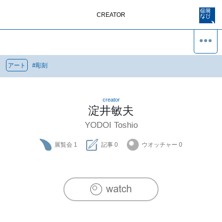
CREATOR
アート
#
彫刻
creator
淀井敏夫
YODOI Toshio
展覧会
1
記事
0
ウオッチャー
0