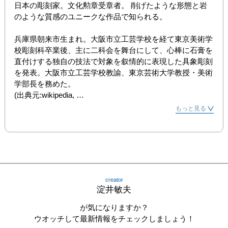
日本の彫刻家。文化勲章受章者。 削げたような形態と岩
のような質感のユニークな作品で知られる。

兵庫県朝来市生まれ。大阪市立工芸学校を経て東京美術学
校彫刻科卒業後、主に二科会を舞台にして、心棒に石膏を
直付けする独自の技法で対象を叙情的に表現した具象彫刻
を発表。大阪市立工芸学校教諭、東京芸術大学教授・美術
学部長を務めた。

(出典元:wikipedia, 
https://ja.wikipedia.org/wiki/%E6%B7%80%E4%BA%95%E6
もっと見る
%95%8F%E5%A4%AB)
creator
淀井敏夫
が気になりますか？
ウオッチして最新情報をチェックしましょう！