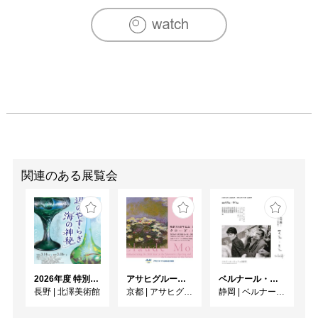
関連のある展覧会
2026年度 特別展「ガレとドーム、アール･ヌーヴォーのガラス 水辺のやすらぎ、海の神秘」
アサヒグループ大山崎山荘美術館 開館30周年記念展「没後100年 クロード・モネ」
ベルナール・ビュフェと写真 ーカメラがとらえたビュフェとその時代、そして21 世紀へ
長野
|
北澤美術館
京都
|
アサヒグループ大山崎山荘美術館
静岡
|
ベルナール・ビュフェ美術館