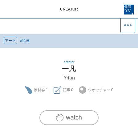
CREATOR
アート
#
絵画
creator
一凡
Yifan
展覧会
1
記事
0
ウオッチャー
0