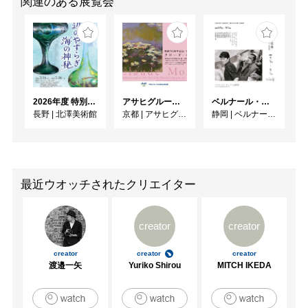
関連のある展覧会
2026年度 特別展「ガレとドーム、アール･ヌーヴォーのガラス 水辺のやすらぎ、海の神秘」
アサヒグループ大山崎山荘美術館 開館30周年記念展「没後100年 クロード・モネ」
ベルナール・ビュフェと写真 ーカメラがとらえたビュフェとその時代、そして21 世紀へ
長野
|
北澤美術館
京都
|
アサヒグループ大山崎山荘美術館
静岡
|
ベルナール・ビュフェ美術館
最近ウオッチされたクリエイター
creator
creator
creator
creator
creator
渡邉一矢
Yuriko Shirou
MITCH IKEDA