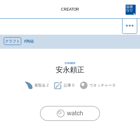
CREATOR
クラフト
#
陶磁
creator
安永頼正
展覧会
2
記事
0
ウオッチャー
0