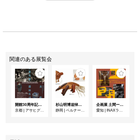
関連のある展覧会
開館30周年記念 山本爲三郎・河井寬次郎没後60年記念 「共鳴 河井寬次郎 × 濱田庄司 ー山本爲三郎コレクションより」
杉山明博追悼展 木とわたし―木工の妙技と美術教育
企画展 土間ーつくって、つかって、再発見ー
京都
|
アサヒグループ大山崎山荘美術館
静岡
|
ベルナール・ビュフェ美術館
愛知
|
INAXライブミュージアム