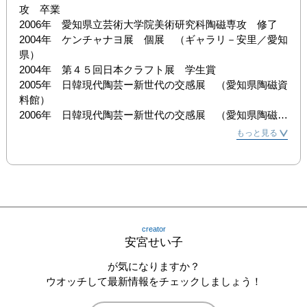
攻　卒業

2006年　愛知県立芸術大学院美術研究科陶磁専攻　修了

2004年　ケンチャナヨ展　個展　（ギャラリ－安里／愛知
県）

2004年　第４５回日本クラフト展　学生賞

2005年　日韓現代陶芸ー新世代の交感展　（愛知県陶磁資
料館）

2006年　日韓現代陶芸ー新世代の交感展　（愛知県陶磁資
料館）

もっと見る
2006年　ＴＡＬＥＮＴＥ出品　（ミュンヘン／ドイツ）

2007年　個展　（TAKUMI工房アートスタジオ／岐阜）

2007年　artzepter"DISH WITH A LID"2007 出品

2008年　ORIBEX2008 器・暮らし展MINO  出品　（岐
阜）

2009年　第４８回日本クラフト展　（東京）

creator
2009年　第１６回テーブルウェア大賞～優しい食空間コン
安宮せい子
テスト～（東京）
が気になりますか？
ウオッチして最新情報をチェックしましょう！