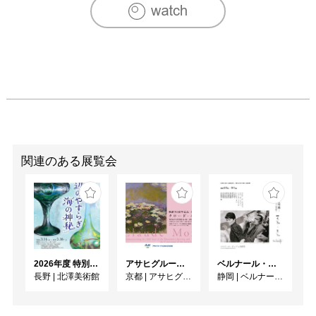
関連のある展覧会
2026年度 特別展「ガレとドーム、アール･ヌーヴォーのガラス 水辺のやすらぎ、海の神秘」
アサヒグループ大山崎山荘美術館 開館30周年記念展「没後100年 クロード・モネ」
ベルナール・ビュフェと写真 ーカメラがとらえたビュフェとその時代、そして21 世紀へ
長野
|
北澤美術館
京都
|
アサヒグループ大山崎山荘美術館
静岡
|
ベルナール・ビュフェ美術館