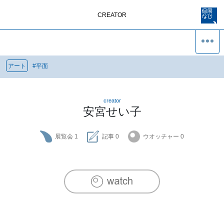
CREATOR
アート
#
平面
creator
安宮せい子
展覧会
1
記事
0
ウオッチャー
0